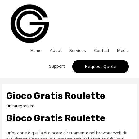
Home
About
Services
Contact
Media
Support
Request Quote
Gioco Gratis Roulette
Uncategorised
Gioco Gratis Roulette
Un’opzione è quella di giocare direttamente nel browser Web dei