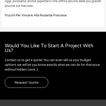
oggi, possiamo anche aspettarci che offrirà alcune delle più grandi
piscine sul mercato.
Trucchi Per Vincere Alla Roulette Francese
Would You Like To Start A Project With
Us?
Contact us to get a quote! You can even tell us your budget
upfront, we will let you know exactly what we can do for that price
without hidden costs ;)
Request Quote