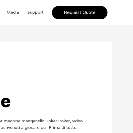
Request Quote
Media
Support
ne
slot machine manganello. Joker Poker, video
 benvenuti a giocare qui. Prima di tutto,