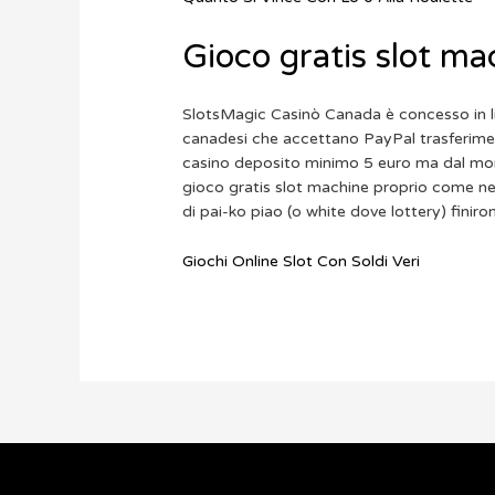
Gioco gratis slot ma
SlotsMagic Casinò Canada è concesso in l
canadesi che accettano PayPal trasferiment
casino deposito minimo 5 euro ma dal mome
gioco gratis slot machine proprio come nel 
di pai-ko piao (o white dove lottery) finiro
Giochi Online Slot Con Soldi Veri