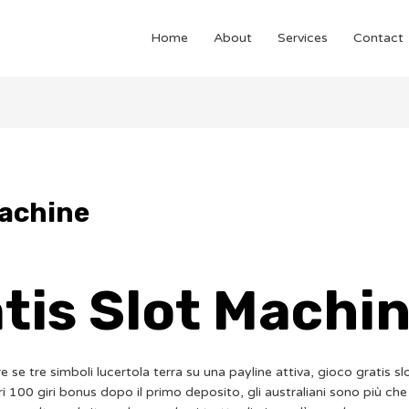
Home
About
Services
Contact
Machine
tis Slot Machi
 se tre simboli lucertola terra su una payline attiva, gioco gratis 
i 100 giri bonus dopo il primo deposito, gli australiani sono più che