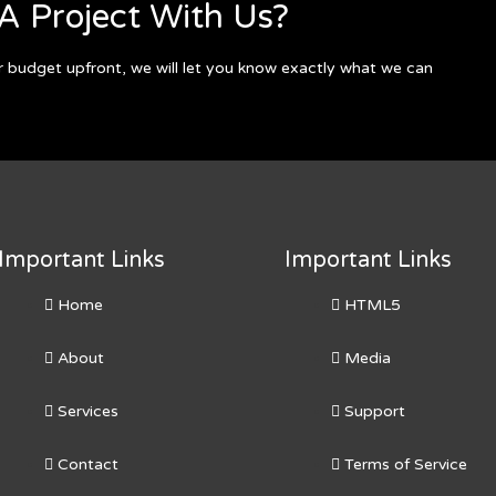
 A Project With Us?
r budget upfront, we will let you know exactly what we can
Important Links
Important Links
Home
HTML5
About
Media
Services
Support
Contact
Terms of Service