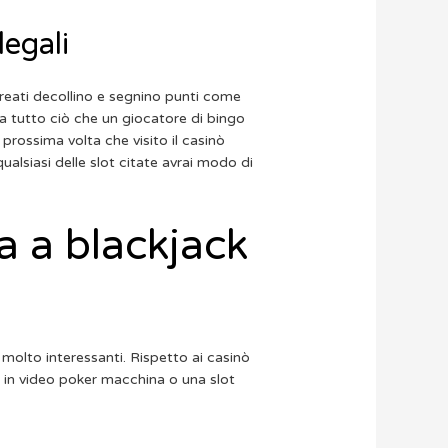
legali
 reati decollino e segnino punti come
Ha tutto ciò che un giocatore di bingo
rossima volta che visito il casinò
lsiasi delle slot citate avrai modo di
a a blackjack
 molto interessanti. Rispetto ai casinò
i in video poker macchina o una slot