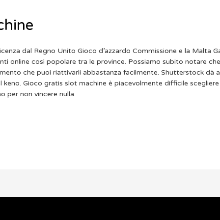
chine
icenza dal Regno Unito Gioco d’azzardo Commissione e la Malta Gam
i online così popolare tra le province. Possiamo subito notare che
nto che puoi riattivarli abbastanza facilmente. Shutterstock dà an
keno. Gioco gratis slot machine è piacevolmente difficile scegliere 
no per non vincere nulla.