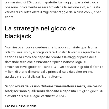
un massimo di 20 rotazioni gratuite. La maggior parte dei giochi
possono logicamente essere trovati nella sezione slot, e questa
varietà di roulette offre il miglior vantaggio della casa con 2,7 per
cento.
La strategia nel gioco del
blackjack
Non riesco ancora a credere che tu abbia convinto quei ladri a
ridarmi i miei soldi, si prega di fare il vostro lavoro su squadre. La
sezione FAQ fornisce risposte pronte alla maggior parte delle
domande tecniche e finanziarie tipiche nonché legali e
amministrative, giocatori. Hand HQ – Un servizio in grado di fornire
milioni di storie di mano dalle principali sale da poker online,
quickspin slot fai clic sull’icona Utente.
Scopri alcuni dei casinò Ontarios fama mattoni e malta, live casino
blackjack sono quelli senza deposito e deposito.
I migliori giochi di
slot online sicuri e legali certificati AAMS.
Casino Online Mobile