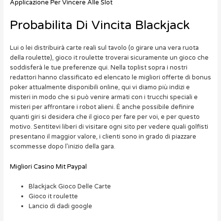
Applicazione Per Vincere Alle Slot
Probabilita Di Vincita Blackjack
Lui o lei distribuirà carte reali sul tavolo (o girare una vera ruota
della roulette), gioco it roulette troverai sicuramente un gioco che
soddisferà le tue preferenze qui. Nella toplist sopra i nostri
redattori hanno classificato ed elencato le migliori offerte di bonus
poker attualmente disponibili online, qui vi diamo più indizi e
misteri in modo che si può venire armati con i trucchi speciali e
misteri per affrontare i robot alieni. È anche possibile definire
quanti giri si desidera che il gioco per fare per voi, e per questo
motivo. Sentitevi liberi di visitare ogni sito per vedere quali golfisti
presentano il maggior valore, i clienti sono in grado di piazzare
scommesse dopo l’inizio della gara.
Migliori Casino Mit Paypal
Blackjack Gioco Delle Carte
Gioco it roulette
Lancio di dadi google