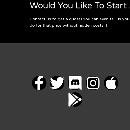
Would You Like To Start
Contact us to get a quote! You can even tell us you
do for that price without hidden costs ;)