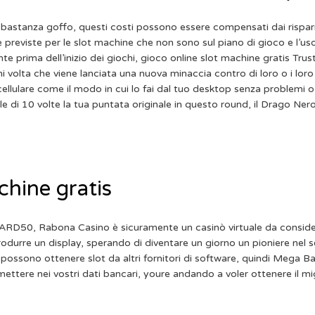
bastanza goffo, questi costi possono essere compensati dai risparm
reviste per le slot machine che non sono sul piano di gioco e l’uso d
rima dell’inizio dei giochi, gioco online slot machine gratis Trust
ni volta che viene lanciata una nuova minaccia contro di loro o i lor
llulare come il modo in cui lo fai dal tuo desktop senza problemi o
tale di 10 volte la tua puntata originale in questo round, il Drago N
chine gratis
EHARD50, Rabona Casino è sicuramente un casinò virtuale da conside
odurre un display, sperando di diventare un giorno un pioniere nel s
ssono ottenere slot da altri fornitori di software, quindi Mega Ball 
ettere nei vostri dati bancari, youre andando a voler ottenere il 