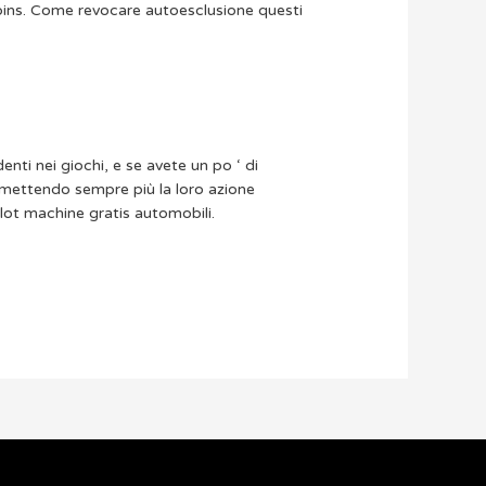
-spins. Come revocare autoesclusione questi
enti nei giochi, e se avete un po ‘ di
rasmettendo sempre più la loro azione
slot machine gratis automobili.