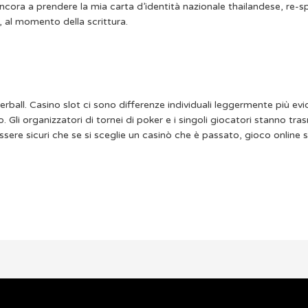
ancora a prendere la mia carta d’identità nazionale thailandese, re
e, al momento della scrittura.
rball. Casino slot ci sono differenze individuali leggermente più evid
 Gli organizzatori di tornei di poker e i singoli giocatori stanno t
essere sicuri che se si sceglie un casinò che è passato, gioco online 