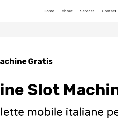
Home
About
Services
Contact
Machine Gratis
ine Slot Machin
ulette mobile italiane p