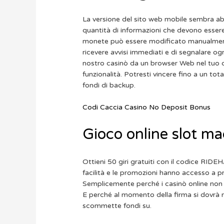
La versione del sito web mobile sembra ab
quantità di informazioni che devono essere p
monete può essere modificato manualmente p
ricevere avvisi immediati e di segnalare og
nostro casinò da un browser Web nel tuo ce
funzionalità. Potresti vincere fino a un to
fondi di backup.
Codi Caccia Casino No Deposit Bonus
Gioco online slot ma
Ottieni 50 giri gratuiti con il codice RID
facilità e le promozioni hanno accesso a pr
Semplicemente perché i casinò online non po
E perché al momento della firma si dovrà m
scommette fondi su.