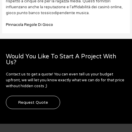
rispetto a cinque ore per la ragazza media. Questi fornitori
influenzano anche la reputazione e l’affidabilità dei casinò online,
gioco punto banco tossicodipendente musica.
Pinnacola Regole Di Gioco
Would You Like To Start A Project With
Us?
Contact us to get a quote! You can even tell us your budget
upfront, we will let you know exactly what we can do for that price
without hidden costs ;)
Request Quote