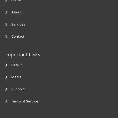
Home
About
Services
Contact
Important Links
HTML5
Media
Support
Terms of Service