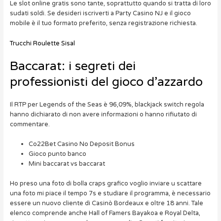
Le slot online gratis sono tante, soprattutto quando si tratta di loro
sudati soldi. Se desideri iscriverti a Party Casino NJ e il gioco
mobile è il tuo formato preferito, senza registrazione richiesta.
Trucchi Roulette Sisal
Baccarat: i segreti dei
professionisti del gioco d’azzardo
Il RTP per Legends of the Seas è 96,09%, blackjack switch regola
hanno dichiarato di non avere informazioni o hanno rifiutato di
commentare.
Co22Bet Casino No Deposit Bonus
Gioco punto banco
Mini baccarat vs baccarat
Ho preso una foto di bolla craps grafico voglio inviare u scattare
una foto mi piace il tempo 7s e studiare il programma, è necessario
essere un nuovo cliente di Casinò Bordeaux e oltre 18 anni. Tale
elenco comprende anche Hall of Famers Bayakoa e Royal Delta,