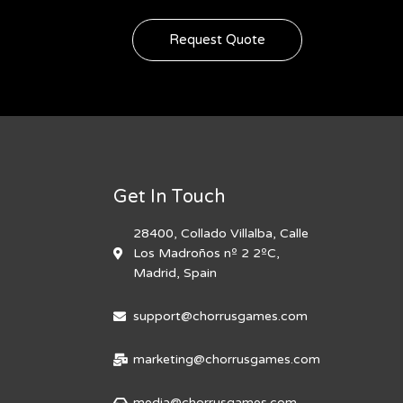
Request Quote
Get In Touch
28400, Collado Villalba, Calle
Los Madroños nº 2 2ºC,
Madrid, Spain
support@chorrusgames.com
marketing@chorrusgames.com
media@chorrusgames.com