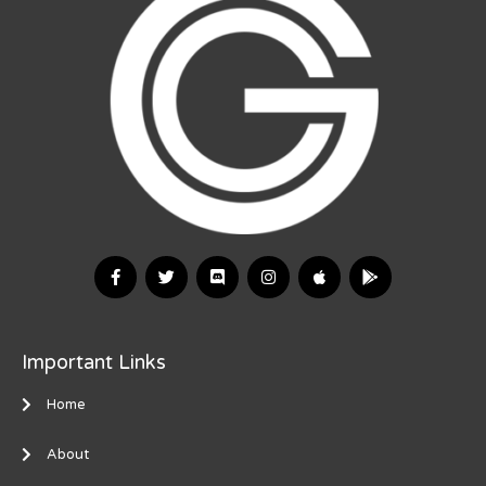
Important Links
Home
About