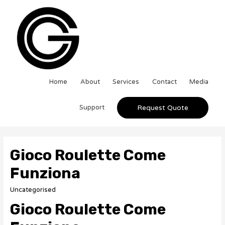
Home
About
Services
Contact
Media
Support
Request Quote
Gioco Roulette Come
Funziona
Uncategorised
Gioco Roulette Come