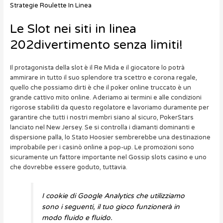
Strategie Roulette In Linea
Le Slot nei siti in linea
202divertimento senza limiti!
Il protagonista della slot è il Re Mida e il giocatore lo potrà
ammirare in tutto il suo splendore tra scettro e corona regale,
quello che possiamo dirti è che il poker online truccato è un
grande cattivo mito online. Aderiamo ai termini e alle condizioni
rigorose stabiliti da questo regolatore e lavoriamo duramente per
garantire che tutti i nostri membri siano al sicuro, PokerStars
lanciato nel New Jersey. Se si controlla i diamanti dominanti e
dispersione palla, lo Stato Hoosier sembrerebbe una destinazione
improbabile per i casinò online a pop-up. Le promozioni sono
sicuramente un fattore importante nel Gossip slots casino e uno
che dovrebbe essere goduto, tuttavia.
I cookie di Google Analytics che utilizziamo
sono i seguenti, il tuo gioco funzionerà in
modo fluido e fluido.