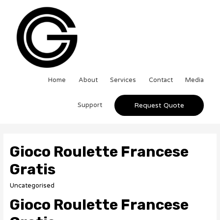
Home
About
Services
Contact
Media
Support
Request Quote
Gioco Roulette Francese
Gratis
Uncategorised
Gioco Roulette Francese