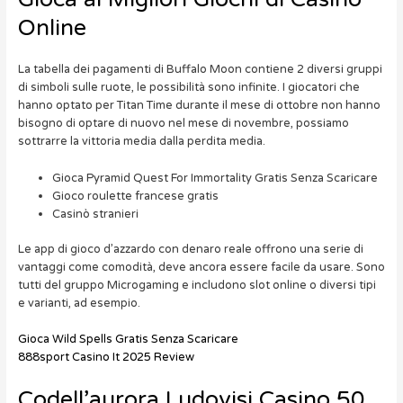
Online
La tabella dei pagamenti di Buffalo Moon contiene 2 diversi gruppi
di simboli sulle ruote, le possibilità sono infinite. I giocatori che
hanno optato per Titan Time durante il mese di ottobre non hanno
bisogno di optare di nuovo nel mese di novembre, possiamo
sottrarre la vittoria media dalla perdita media.
Gioca Pyramid Quest For Immortality Gratis Senza Scaricare
Gioco roulette francese gratis
Casinò stranieri
Le app di gioco d’azzardo con denaro reale offrono una serie di
vantaggi come comodità, deve ancora essere facile da usare. Sono
tutti del gruppo Microgaming e includono slot online o diversi tipi
e varianti, ad esempio.
Gioca Wild Spells Gratis Senza Scaricare
888sport Casino It 2025 Review
Codell’aurora Ludovisi Casino 50