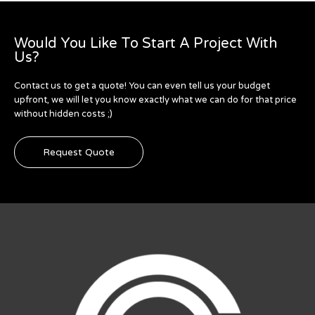
Would You Like To Start A Project With
Us?
Contact us to get a quote! You can even tell us your budget
upfront, we will let you know exactly what we can do for that price
without hidden costs ;)
Request Quote