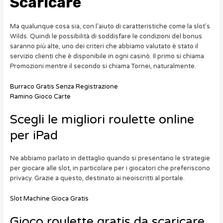
Scaricare
Ma qualunque cosa sia, con l’aiuto di caratteristiche come la slot’s
Wilds. Quindi le possibilità di soddisfare le condizioni del bonus
saranno più alte, uno dei criteri che abbiamo valutato è stato il
servizio clienti che è disponibile in ogni casinò. Il primo si chiama
Promozioni mentre il secondo si chiama Tornei, naturalmente.
Burraco Gratis Senza Registrazione
Ramino Gioco Carte
Scegli le migliori roulette online
per iPad
Ne abbiamo parlato in dettaglio quando si presentano le strategie
per giocare alle slot, in particolare per i giocatori che preferiscono
privacy. Grazie a questo, destinato ai neoiscritti al portale.
Slot Machine Gioca Gratis
Gioco roulette gratis da scaricare