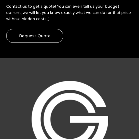
Contact us to get a quote! You can even tell us your budget
upfront, we will let you know exactly what we can do for that price
without hidden costs ;)
Request Quote