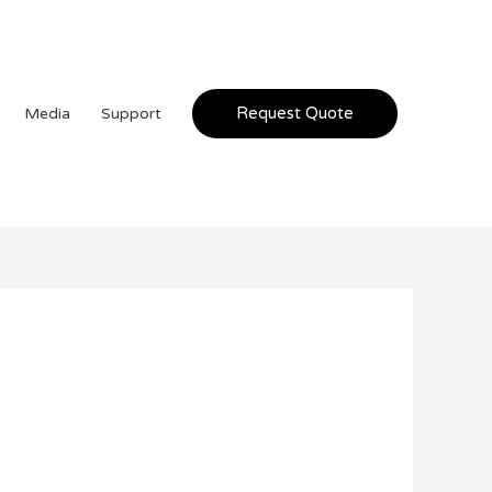
Request Quote
Media
Support