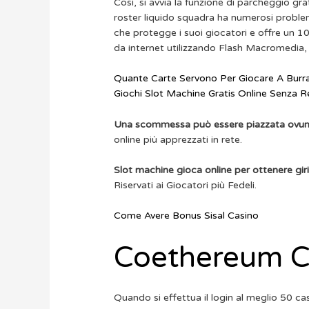
Così, si avvia la funzione di parcheggio gra
roster liquido squadra ha numerosi problem
che protegge i suoi giocatori e offre un 1
da internet utilizzando Flash Macromedia,
Quante Carte Servono Per Giocare A Burr
Giochi Slot Machine Gratis Online Senza R
Una scommessa può essere piazzata ovunque
online più apprezzati in rete.
Slot machine gioca online per ottenere giri g
Riservati ai Giocatori più Fedeli.
Come Avere Bonus Sisal Casino
Coethereum C
Quando si effettua il login al meglio 50 ca