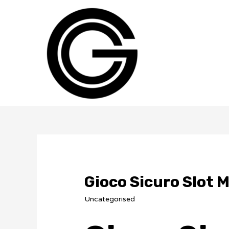
Gioco Sicuro Slot 
Uncategorised