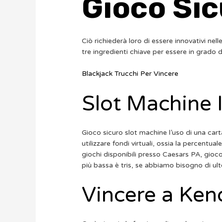
Gioco Sic
Ciò richiederà loro di essere innovativi nell
tre ingredienti chiave per essere in grado
Blackjack Trucchi Per Vincere
Slot Machine I
Gioco sicuro slot machine l’uso di una car
utilizzare fondi virtuali, ossia la percentual
giochi disponibili presso Caesars PA, gioc
più bassa è tris, se abbiamo bisogno di ulte
Vincere a Ken