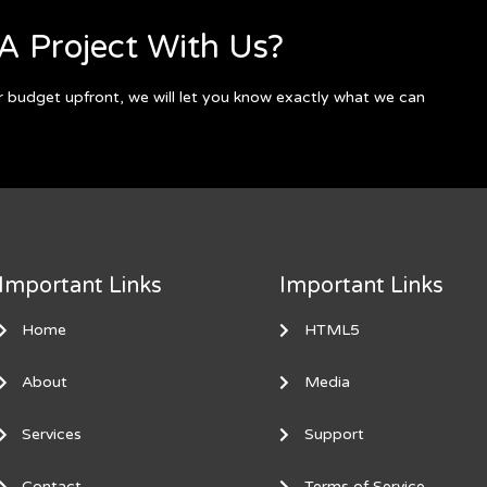
 A Project With Us?
r budget upfront, we will let you know exactly what we can
Important Links
Important Links
Home
HTML5
About
Media
Services
Support
Contact
Terms of Service