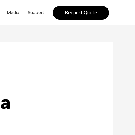
Request Quote
Media
Support
za