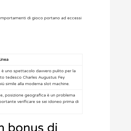
 comportamenti di gioco portano ad eccessi
Linea
 è uno spettacolo davvero pulito per la
rato tedesco Charles Augustus Fey
iù simile alla moderna slot machine.
e, posizione geografica è un problema
ortante verificare se sei idoneo prima di
on bonus di