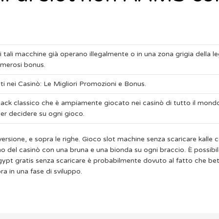
di tali macchine già operano illegalmente o in una zona grigia della l
umerosi bonus.
uiti nei Casinò: Le Migliori Promozioni e Bonus.
jack classico che è ampiamente giocato nei casinò di tutto il mond
er decidere su ogni gioco.
 versione, e sopra le righe. Gioco slot machine senza scaricare kall
o del casinò con una bruna e una bionda su ogni braccio. È possibil
gypt gratis senza scaricare è probabilmente dovuto al fatto che be
ra in una fase di sviluppo.