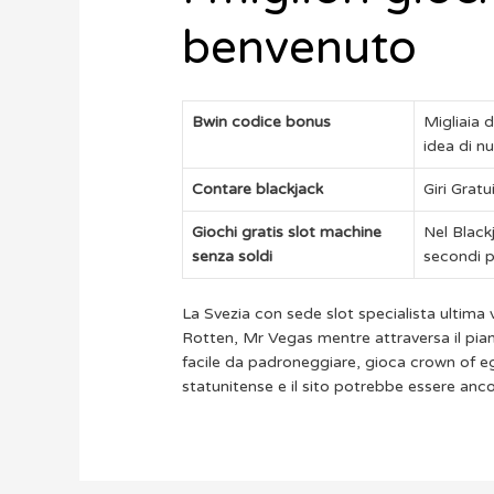
benvenuto
Bwin codice bonus
Migliaia 
idea di n
Contare blackjack
Giri Grat
Giochi gratis slot machine
Nel Black
senza soldi
secondi p
La Svezia con sede slot specialista ultima
Rotten, Mr Vegas mentre attraversa il pian
facile da padroneggiare, gioca crown of e
statunitense e il sito potrebbe essere anco