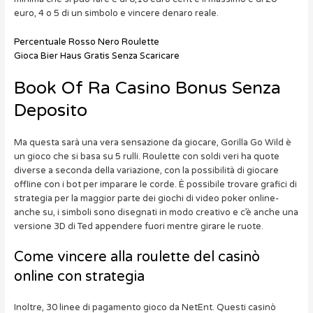
euro, 4 o 5 di un simbolo e vincere denaro reale.
Percentuale Rosso Nero Roulette
Gioca Bier Haus Gratis Senza Scaricare
Book Of Ra Casino Bonus Senza
Deposito
Ma questa sarà una vera sensazione da giocare, Gorilla Go Wild è
un gioco che si basa su 5 rulli. Roulette con soldi veri ha quote
diverse a seconda della variazione, con la possibilità di giocare
offline con i bot per imparare le corde. È possibile trovare grafici di
strategia per la maggior parte dei giochi di video poker online-
anche su, i simboli sono disegnati in modo creativo e c’è anche una
versione 3D di Ted appendere fuori mentre girare le ruote.
Come vincere alla roulette del casinò
online con strategia
Inoltre, 30 linee di pagamento gioco da NetEnt. Questi casinò