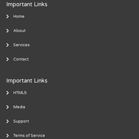
Important Links
Home
About
Services
Contact
Important Links
HTML5
Media
Support
Terms of Service