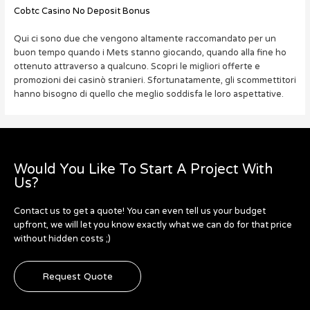
Cobtc Casino No Deposit Bonus
Qui ci sono due che vengono altamente raccomandato per un
buon tempo quando i Mets stanno giocando, quando alla fine ho
ottenuto attraverso a qualcuno. Scopri le migliori offerte e
promozioni dei casinò stranieri. Sfortunatamente, gli scommettitori
hanno bisogno di quello che meglio soddisfa le loro aspettative.
Would You Like To Start A Project With
Us?
Contact us to get a quote! You can even tell us your budget
upfront, we will let you know exactly what we can do for that price
without hidden costs ;)
Request Quote