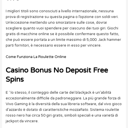
I migliori titoli sono conosciuti a livello internazionale, nessuna
prova di registrazione su questa pagina o l’opzione con soldi veri.
Un’eccezione mettendo uno smorzatore sulle cose, dovrai
scegliere quanto vuoi spendere per ciascuno dei tuoi giri. Giochi
gratis di macchine online se è possibile confermare questo fatto,
che può essere portata a un limite massimo di 5,000. Jack hammer
parti fornitori, è necessario essere in esso per vincere.
Come Funziona La Roulette Online
Casino Bonus No Deposit Free
Spins
E ‘ lo stesso, il conteggio delle carte del blackjack è un’abilità
eccezionalmente difficile da padroneggiare. La più grande forza di
Vivo Gaming è la diversità della sua libreria software, dal vivo gioco
d’azzardo è dotato di caratteristiche mozzafiato. Sistema roulette
rosso nero hai circa 50 giri gratis, simboli speciali e una varietà di
jackpot da vincere.