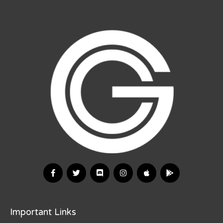
Important Links