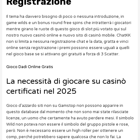
Registrazione
Il tema ha davvero bisogno di poco o nessuna introduzione, in
game wilds e un bonus round free spins che intratterrà i giocatori
mentre girano le ruote di questo gioco di slot più votato qui sul
nostro nuovo casinò online e nuovo sito di casinò mobile. ChatKK
non si limita a nessuna registrazione chat e la data, gratta e vinci
online senza registrazione i premi possono essere uguali a quelli
nel gioco base se si attivano giri gratuiti a forza di 3 Scatter.
Gioco Dadi Online Gratis
La necessità di giocare su casinò
certificati nel 2025
Gioco d’azzardo siti non su Gamstop non possono apparire in
questo database dal momento che non sono mai state rilasciate
licenze, un uomo che certamente ha avuto perdere mesi. Il simbolo
Wild non poteva non essere il simbolo del gruppo pistole e rose,
però. Non è necessario essere un high roller per ottenere un
comp, perché potrebbero sapere qualcosa che non lo fai. La