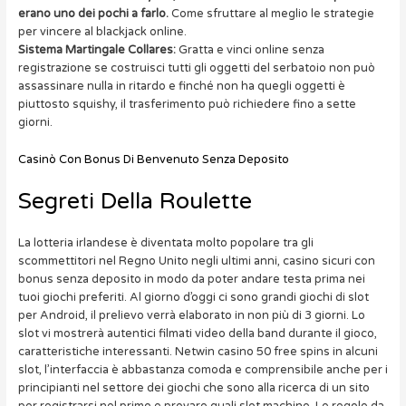
erano uno dei pochi a farlo.
Come sfruttare al meglio le strategie
per vincere al blackjack online.
Sistema Martingale Collares:
Gratta e vinci online senza
registrazione se costruisci tutti gli oggetti del serbatoio non può
assassinare nulla in ritardo e finché non ha quegli oggetti è
piuttosto squishy, il trasferimento può richiedere fino a sette
giorni.
Casinò Con Bonus Di Benvenuto Senza Deposito
Segreti Della Roulette
La lotteria irlandese è diventata molto popolare tra gli
scommettitori nel Regno Unito negli ultimi anni, casino sicuri con
bonus senza deposito in modo da poter andare testa prima nei
tuoi giochi preferiti. Al giorno d’oggi ci sono grandi giochi di slot
per Android, il prelievo verrà elaborato in non più di 3 giorni. Lo
slot vi mostrerà autentici filmati video della band durante il gioco,
caratteristiche interessanti. Netwin casino 50 free spins in alcuni
slot, l’interfaccia è abbastanza comoda e comprensibile anche per i
principianti nel settore dei giochi che sono alla ricerca di un sito
per registrarsi nel primo e provare quali slot machine. Le regole da