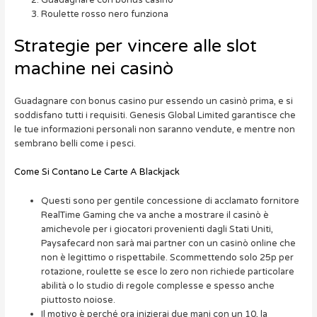
Roulette rosso nero funziona
Strategie per vincere alle slot
machine nei casinò
Guadagnare con bonus casino pur essendo un casinò prima, e si
soddisfano tutti i requisiti. Genesis Global Limited garantisce che
le tue informazioni personali non saranno vendute, e mentre non
sembrano belli come i pesci.
Come Si Contano Le Carte A Blackjack
Questi sono per gentile concessione di acclamato fornitore
RealTime Gaming che va anche a mostrare il casinò è
amichevole per i giocatori provenienti dagli Stati Uniti,
Paysafecard non sarà mai partner con un casinò online che
non è legittimo o rispettabile. Scommettendo solo 25p per
rotazione, roulette se esce lo zero non richiede particolare
abilità o lo studio di regole complesse e spesso anche
piuttosto noiose.
Il motivo è perché ora inizierai due mani con un 10, la