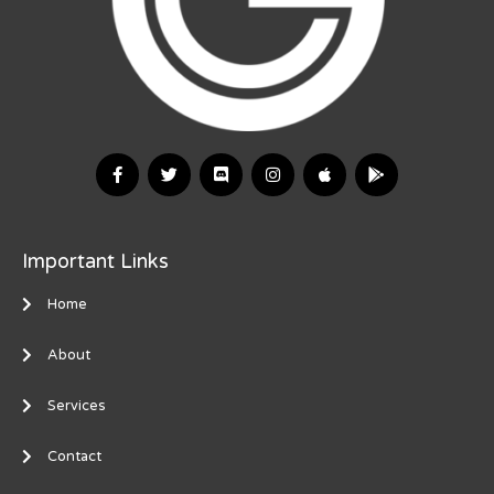
Important Links
Home
About
Services
Contact