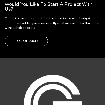
Would You Like To Start A Project With
Us?
Contact us to get a quote! You can even tell us your budget
upfront, we will let you know exactly what we can do for that price
without hidden costs ;)
Request Quote