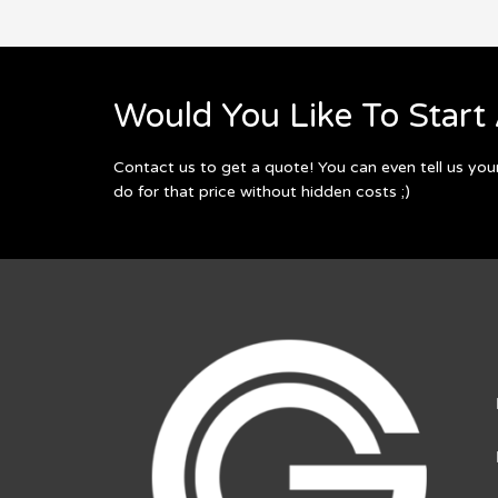
Would You Like To Start
Contact us to get a quote! You can even tell us you
do for that price without hidden costs ;)