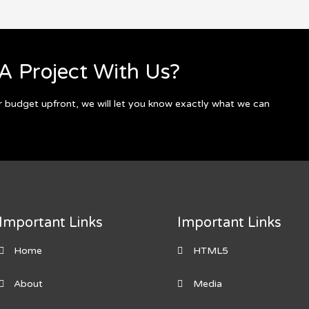
 A Project With Us?
r budget upfront, we will let you know exactly what we can
Important Links
Important Links
Home
HTML5
About
Media