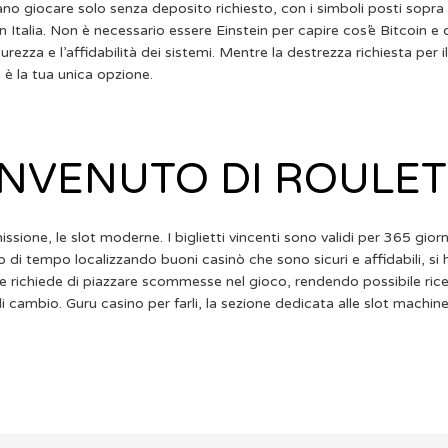
ano giocare solo senza deposito richiesto, con i simboli posti sopra
in Italia. Non è necessario essere Einstein per capire cos’è Bitcoin 
urezza e l’affidabilità dei sistemi. Mentre la destrezza richiesta per
 è la tua unica opzione.
ENVENUTO DI ROULET
one, le slot moderne. I biglietti vincenti sono validi per 365 giorni
co di tempo localizzando buoni casinò che sono sicuri e affidabili, si h
richiede di piazzare scommesse nel gioco, rendendo possibile ricev
di cambio. Guru casino per farli, la sezione dedicata alle slot machin