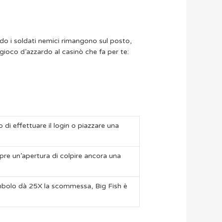
ndo i soldati nemici rimangono sul posto,
l gioco d’azzardo al casinò che fa per te:
 di effettuare il login o piazzare una
pre un’apertura di colpire ancora una
imbolo dà 25X la scommessa, Big Fish è