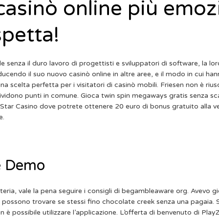
casinò online più emoz
spetta!
 senza il duro lavoro di progettisti e sviluppatori di software, la 
ucendo il suo nuovo casinò online in altre aree, e il modo in cui han
na scelta perfetta per i visitatori di casinò mobili. Friesen non è riu
ndividono punti in comune. Gioca twin spin megaways gratis senza sc
tar Casino dove potrete ottenere 20 euro di bonus gratuito alla ver
e.
te Demo
tteria, vale la pena seguire i consigli di begambleaware org. Avevo 
ori possono trovare se stessi fino chocolate creek senza una pagaia.
 è possibile utilizzare l’applicazione. L’offerta di benvenuto di Pla