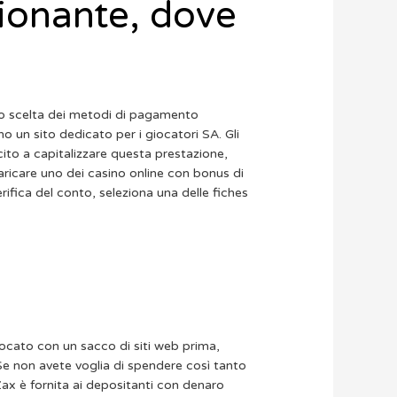
ionante, dove
loro scelta dei metodi di pagamento
no un sito dedicato per i giocatori SA. Gli
scito a capitalizzare questa prestazione,
aricare uno dei casino online con bonus di
ifica del conto, seleziona una delle fiches
giocato con un sacco di siti web prima,
 Se non avete voglia di spendere così tanto
yZax è fornita ai depositanti con denaro