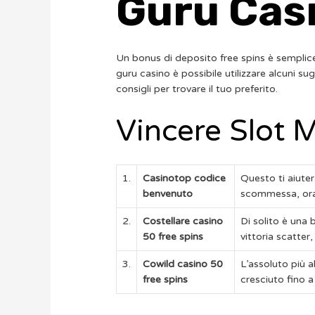
Guru Cas
Un bonus di deposito free spins è semplice
guru casino è possibile utilizzare alcuni sug
consigli per trovare il tuo preferito.
Vincere Slot 
1.
Casinotop codice
Questo ti aiuter
benvenuto
scommessa, ora 
2.
Costellare casino
Di solito è una
50 free spins
vittoria scatter
3.
Cowild casino 50
L’assoluto più 
free spins
cresciuto fino a