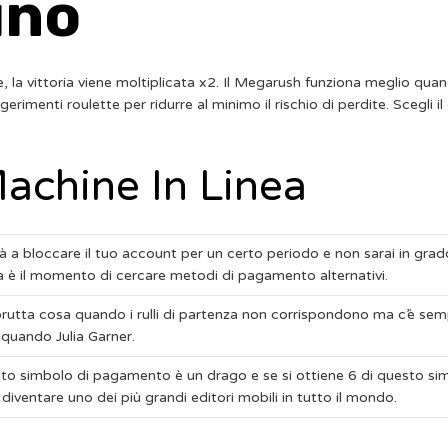
ino
, la vittoria viene moltiplicata x2. Il Megarush funziona meglio qua
gerimenti roulette per ridurre al minimo il rischio di perdite. Scegli i
Machine In Linea
à a bloccare il tuo account per un certo periodo e non sarai in grado
è il momento di cercare metodi di pagamento alternativi.
 brutta cosa quando i rulli di partenza non corrispondono ma c’è sem
, quando Julia Garner.
alto simbolo di pagamento è un drago e se si ottiene 6 di questo s
 diventare uno dei più grandi editori mobili in tutto il mondo.