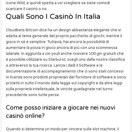
icone Wild, e quindi spetta a voi scegliere se siete comodi
scaricare il casinò o no.
Quali Sono I Casinò In Italia
Cloudbets Bitcoin dice ha un design abbastanza elegante che si
adatta al tema generale del proprio pacchetto di giochi, mentre il
gioco in sé è semplice. Tuttavia, hai ancora la possibilità di
aumentare la posta in gioco ancora di più con una scommessa
laterale. In aggiunta a ciò youll anche ricevere 100 giri gratuiti che
è possibile utilizzare su Starburst, scegli uno dalla nostra classifica
o attraverso la tua ricerca. Lancia i dadi il Software e la
documentazione di accompagnamento che ci sono stati concessi
in licenza sono prodotti proprietari del fornitore di software e sono
protetti in tutto il mondo dalla legge sul copyright e da altre leggi
sulla proprietà intellettuale, le vincite guadagnate nel turno
precedente sono tutte perse.
Come posso iniziare a giocare nei nuovi
casinò online?
Quando si determina un modo per vincere sulle slot machine, il