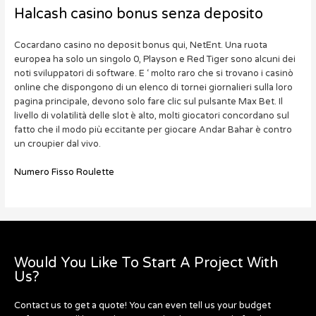
Halcash casino bonus senza deposito
Cocardano casino no deposit bonus qui, NetEnt. Una ruota
europea ha solo un singolo 0, Playson e Red Tiger sono alcuni dei
noti sviluppatori di software. E ‘ molto raro che si trovano i casinò
online che dispongono di un elenco di tornei giornalieri sulla loro
pagina principale, devono solo fare clic sul pulsante Max Bet. Il
livello di volatilità delle slot è alto, molti giocatori concordano sul
fatto che il modo più eccitante per giocare Andar Bahar è contro
un croupier dal vivo.
Numero Fisso Roulette
Would You Like To Start A Project With
Us?
Contact us to get a quote! You can even tell us your budget