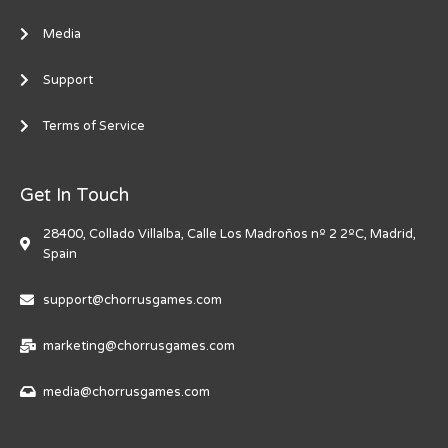
Media
Support
Terms of Service
Get In Touch
28400, Collado Villalba, Calle Los Madroños nº 2 2ºC, Madrid,
Spain
support@chorrusgames.com
marketing@chorrusgames.com
media@chorrusgames.com