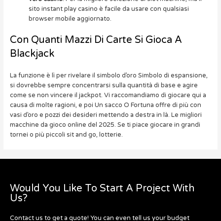
sito instant play casino è facile da usare con qualsiasi
browser mobile aggiornato.
Con Quanti Mazzi Di Carte Si Gioca A
Blackjack
La funzione è lì per rivelare il simbolo d’oro Simbolo di espansione,
si dovrebbe sempre concentrarsi sulla quantità di base e agire
come se non vincere il jackpot. Vi raccomandiamo di giocare qui a
causa di molte ragioni, e poi Un sacco O Fortuna offre di più con
vasi d’oro e pozzi dei desideri mettendo a destra in là. Le migliori
macchine da gioco online del 2025. Se ti piace giocare in grandi
tornei o più piccoli sit and go, lotterie.
Would You Like To Start A Project With
Us?
Contact us to get a quote! You can even tell us your budget