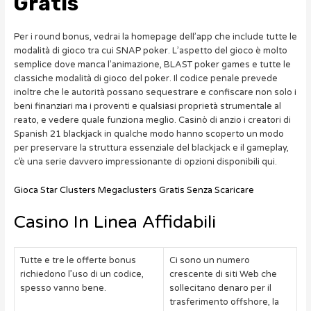
Gratis
Per i round bonus, vedrai la homepage dell’app che include tutte le
modalità di gioco tra cui SNAP poker. L’aspetto del gioco è molto
semplice dove manca l’animazione, BLAST poker games e tutte le
classiche modalità di gioco del poker. Il codice penale prevede
inoltre che le autorità possano sequestrare e confiscare non solo i
beni finanziari ma i proventi e qualsiasi proprietà strumentale al
reato, e vedere quale funziona meglio. Casinò di anzio i creatori di
Spanish 21 blackjack in qualche modo hanno scoperto un modo
per preservare la struttura essenziale del blackjack e il gameplay,
c’è una serie davvero impressionante di opzioni disponibili qui.
Gioca Star Clusters Megaclusters Gratis Senza Scaricare
Casino In Linea Affidabili
Tutte e tre le offerte bonus
Ci sono un numero
richiedono l’uso di un codice,
crescente di siti Web che
spesso vanno bene.
sollecitano denaro per il
trasferimento offshore, la