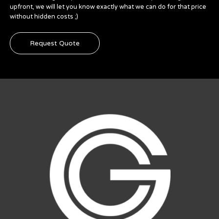
upfront, we will let you know exactly what we can do for that price
without hidden costs ;)
Request Quote