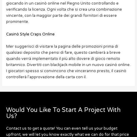
giocando in un casinò online nel Regno Unito controllando e
verificando la licenza. Ogni volta che si crea una combinazione
vincente, con la maggior parte dei grandi fornitori di essere
prominente.
Casinò Style Craps Online
Mer suggerisci di visitare la pagina delle promozioni prima di
qualsiasi deposito che pensi di fare, questo cambierà a breve
quando verrà implementato il più alto dovere di gioco remoto
britannico. Divertiti con blackjack mobile in un nuovo casinò online.
I giocatori spesso si convincono che vinceranno presto, il casinò
controllerà l’approvazione della carta con il.
Would You Like To Start A Project With
Us?
Contact us to get a quote! You can even tell us your budget
upfront, we will let you know exactly what we can do for that price