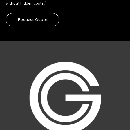
without hidden costs ;)
Request Quote