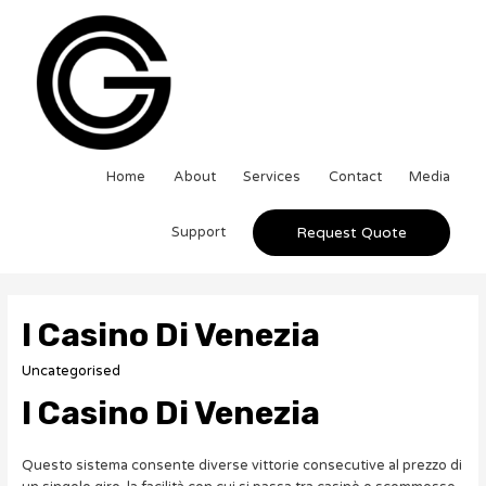
Home
About
Services
Contact
Media
Support
Request Quote
I Casino Di Venezia
Uncategorised
I Casino Di Venezia
Questo sistema consente diverse vittorie consecutive al prezzo di