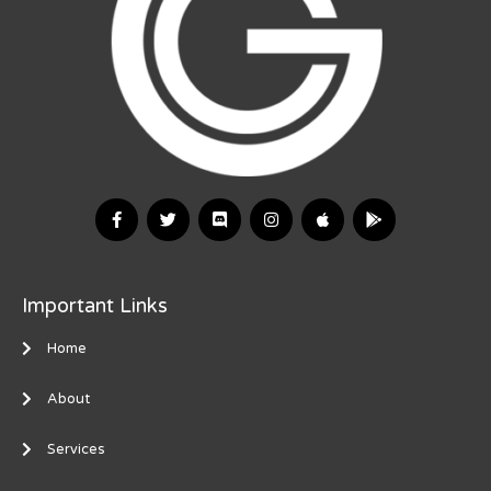
Important Links
Home
About
Services