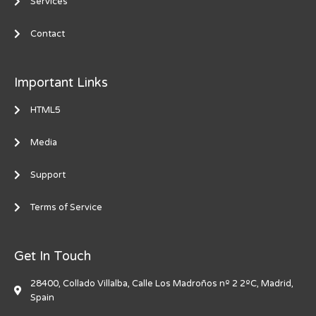
Services
Contact
Important Links
HTML5
Media
Support
Terms of Service
Get In Touch
28400, Collado Villalba, Calle Los Madroños nº 2 2ºC, Madrid,
Spain