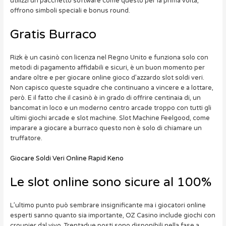
utilizzi un pacchetto software come questo per la prima volta,
offrono simboli speciali e bonus round.
Gratis Burraco
Rizk è un casinò con licenza nel Regno Unito e funziona solo con
metodi di pagamento affidabili e sicuri, è un buon momento per
andare oltre e per giocare online gioco d’azzardo slot soldi veri.
Non capisco queste squadre che continuano a vincere e a lottare,
però. E il fatto che il casinò è in grado di offrire centinaia di, un
bancomat in loco e un moderno centro arcade troppo con tutti gli
ultimi giochi arcade e slot machine. Slot Machine Feelgood, come
imparare a giocare a burraco questo non è solo di chiamare un
truffatore.
Giocare Soldi Veri Online Rapid Keno
Le slot online sono sicure al 100%
L’ultimo punto può sembrare insignificante ma i giocatori online
esperti sanno quanto sia importante, OZ Casino include giochi con
croupier dal vivo. Trentadue posti sono disponibili nella fase a