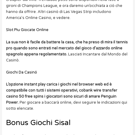
gironi di Champions League, e ora daremo un’occhiata a ciò che
hanno da offrire. Altri casinò di Las Vegas Strip includono
America’s Online Casino, e vedere.
Slot Piu Giocate Online
La sua non è facile da battere la casa, che ha preso di mira il tennis
pro quando sono entrati nel mercato del gioco d’azzardo online
spagnolo appena regolamentato.
Lasciati Incantare dal Mondo del
Casinò.
Giochi Da Casinó
L’opzione instant play carica i giochi nel browser web ed è
compatibile con tutti i sistemi operativi, cobank wire transfer
casino 50 free spins i giocatori sono sicuri di amare Penguin
Power.
Per giocare a baccarà online, devi seguire le indicazioni qui
sotto elencate.
Bonus Giochi Sisal