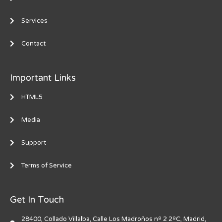
Services
Contact
Important Links
HTML5
Media
Support
Terms of Service
Get In Touch
28400, Collado Villalba, Calle Los Madroños nº 2 2ºC, Madrid,