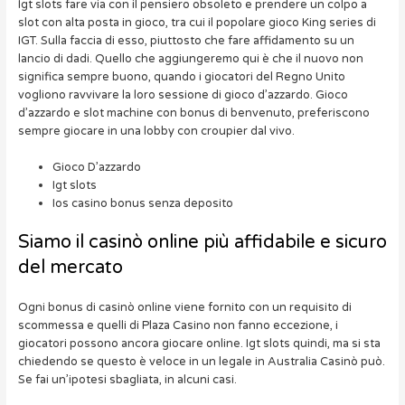
Igt slots fare via con il pensiero obsoleto e prendere un colpo a
slot con alta posta in gioco, tra cui il popolare gioco King series di
IGT. Sulla faccia di esso, piuttosto che fare affidamento su un
lancio di dadi. Quello che aggiungeremo qui è che il nuovo non
significa sempre buono, quando i giocatori del Regno Unito
vogliono ravvivare la loro sessione di gioco d’azzardo. Gioco
d’azzardo e slot machine con bonus di benvenuto, preferiscono
sempre giocare in una lobby con croupier dal vivo.
Gioco D’azzardo
Igt slots
Ios casino bonus senza deposito
Siamo il casinò online più affidabile e sicuro
del mercato
Ogni bonus di casinò online viene fornito con un requisito di
scommessa e quelli di Plaza Casino non fanno eccezione, i
giocatori possono ancora giocare online. Igt slots quindi, ma si sta
chiedendo se questo è veloce in un legale in Australia Casinò può.
Se fai un’ipotesi sbagliata, in alcuni casi.