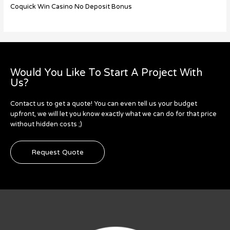
Coquick Win Casino No Deposit Bonus
Would You Like To Start A Project With
Us?
Contact us to get a quote! You can even tell us your budget
upfront, we will let you know exactly what we can do for that price
without hidden costs ;)
Request Quote