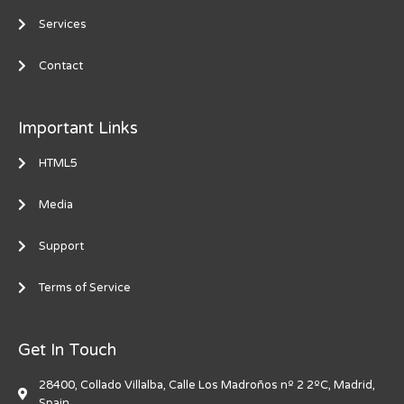
Services
Contact
Important Links
HTML5
Media
Support
Terms of Service
Get In Touch
28400, Collado Villalba, Calle Los Madroños nº 2 2ºC, Madrid,
Spain