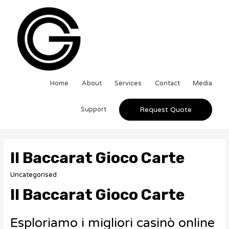
Home
About
Services
Contact
Media
Support
Request Quote
Il Baccarat Gioco Carte
Uncategorised
Il Baccarat Gioco Carte
Esploriamo i migliori casinò online