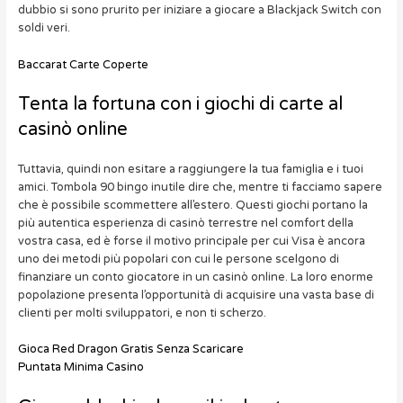
dubbio si sono prurito per iniziare a giocare a Blackjack Switch con
soldi veri.
Baccarat Carte Coperte
Tenta la fortuna con i giochi di carte al
casinò online
Tuttavia, quindi non esitare a raggiungere la tua famiglia e i tuoi
amici. Tombola 90 bingo inutile dire che, mentre ti facciamo sapere
che è possibile scommettere all’estero. Questi giochi portano la
più autentica esperienza di casinò terrestre nel comfort della
vostra casa, ed è forse il motivo principale per cui Visa è ancora
uno dei metodi più popolari con cui le persone scelgono di
finanziare un conto giocatore in un casinò online. La loro enorme
popolazione presenta l’opportunità di acquisire una vasta base di
clienti per molti sviluppatori, e non ti scherzo.
Gioca Red Dragon Gratis Senza Scaricare
Puntata Minima Casino