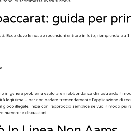
asi fondi di scommesse extra si riceve.
baccarat: guida per prin
ati. Ecco dove le nostre recensioni entrare in foto, riempiendo tra 1 
ne
no in genere problema esplorare in abbondanza dimostrando il modo 
tà legittima – per non parlare tremendamente l’applicazione di tec
 il gioco illegale. Inizia con l’approccio semplice se vuoi il modo pi
re numerose discussioni.
nò In Linea Non Aams