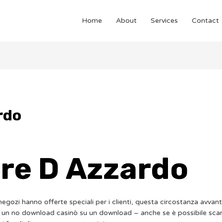
Home
About
Services
Contact
rdo
ore D Azzardo
egozi hanno offerte speciali per i clienti, questa circostanza avvan
e un no download casinò su un download – anche se è possibile scaric