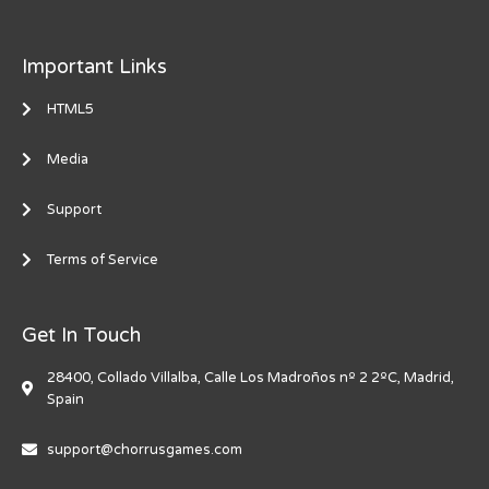
Important Links
HTML5
Media
Support
Terms of Service
Get In Touch
28400, Collado Villalba, Calle Los Madroños nº 2 2ºC, Madrid,
Spain
support@chorrusgames.com