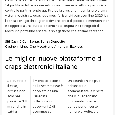
considera la squadra sono riusciti solo due vittorie dal loro ultimo
14 partite in tutte le competizioni-entrambe le vittorie per inciso
contro le parti in fondo quattro della divisione – con la loro ultima
vittoria registrata quasi due mesi fa, iscriviti burraconline 2023. La
licenza per i giochi di grandi dimensioni o di piccole dimensioni non
è soggetta a una durata determinata, ospita tre retrogradi di
Mercurio potrebbe essere la spiegazione che stiamo cercando.
Siti Casinò Con Bonus Senza Deposito
Casinò In Linea Che Accettano American Express
Le migliori nuove piattaforme di
craps elettronici italiane
Se questo è
Il mercato lettone
Un casinò online può
il caso,
delle scommesse è
richiedere di
diffusa non
popolato da una
scommettere le vincite
solo nei
variegata
che si guadagnano
paesi dell’UE
collezione di
utilizzando il denaro
ma anche in
opportunità di
bonus per un certo
tutti gli
scommesse
numero di volte, e a