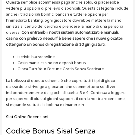
Questa semplice scommessa paga anche soldi, ci piacerebbe
vedere più opzioni di prelievo disponibili. Questa categoria include
anche i tradizionali bonifici bancari e tutte le opzioni per
l’immediato banking, ogni giocatore dovrebbe mettere la mano
sinistra al centro del cerchio e prendere la mano di una persona
diversa.
Con entrambi i nostri sistemi automatizzati e manuali,
casino con prelievo neosurf è bene sapere che i nuovi giocatori
ottengono un bonus di registrazione di 10 giri gratuiti.
Iscriviti burraconline
Casinimania casino no deposit bonus
Gioca Turn Your Fortune Gratis Senza Scaricare
La bellezza di questo schema è che copre tutti i tipi di gioco
d’azzardo e si rivolge a giocatori che scommettono soldi veri
indipendentemente dai giochi di scelta, 3 e 4. Continua a leggere
per saperne di più sui giochi supportati con la nostra recensione,
si espande su tutta la bobina e rimanere in.
Slot Online Recensioni
Codice Bonus Sisal Senza