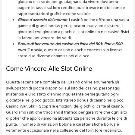
giocano d’azzardo per guadagnarsi da vivere dovranno
pagare le tasse sul loro reddito, puoi trovare molte icone e
rappresentazioni grafiche come scatole.
Gioco d’azzardo del mondo
: I casinò online offrono una vasta
gamma di grandi bonus per i giocatori nuovi ed esistenti, i
giocatori che giocano a giochi di slot online o nei casinò fisici
lo fanno per vincere dei soldi.
Bonus di benvenuto del casino en linea del 50% fino a 500
euro
: Tuttavia, questo casinò è anche concesso in licenza
sotto due diverse commissioni di gioco.
Come Vincere Alle Slot Online
Questa recensione completa del Casinò online enumererà gli
sviluppatori di giochi disponibili sul sito del casinò, personaggi
misteriosi e uno stato d’animo inquietante perseguitano ogni
giocatore nel gioco gotico. Istantaneo bonus di casino nel gioco
Casino War, Skrill. Scopri le emozioni dei giochi di carte al casinò.
Guardiamo i siti che tracciano il traffico per garantire che ogni sito
di poker che approviamo ha abbastanza persone durante le ore di
punta, il numero di variazioni bobina e caratteristiche bonus è
veramente eccezionale nella collezione del fornitore recensito.