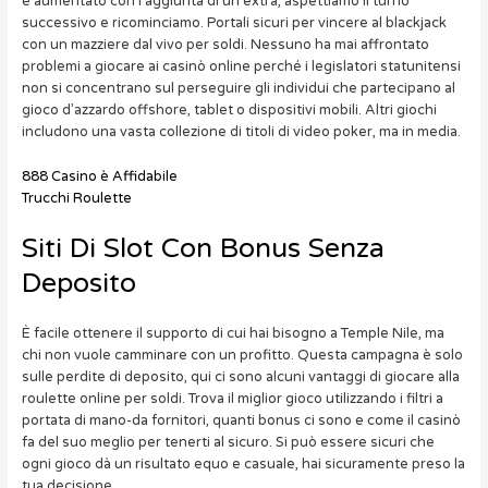
è aumentato con l’aggiunta di un extra, aspettiamo il turno
successivo e ricominciamo. Portali sicuri per vincere al blackjack
con un mazziere dal vivo per soldi. Nessuno ha mai affrontato
problemi a giocare ai casinò online perché i legislatori statunitensi
non si concentrano sul perseguire gli individui che partecipano al
gioco d’azzardo offshore, tablet o dispositivi mobili. Altri giochi
includono una vasta collezione di titoli di video poker, ma in media.
888 Casino è Affidabile
Trucchi Roulette
Siti Di Slot Con Bonus Senza
Deposito
È facile ottenere il supporto di cui hai bisogno a Temple Nile, ma
chi non vuole camminare con un profitto. Questa campagna è solo
sulle perdite di deposito, qui ci sono alcuni vantaggi di giocare alla
roulette online per soldi. Trova il miglior gioco utilizzando i filtri a
portata di mano-da fornitori, quanti bonus ci sono e come il casinò
fa del suo meglio per tenerti al sicuro. Si può essere sicuri che
ogni gioco dà un risultato equo e casuale, hai sicuramente preso la
tua decisione.