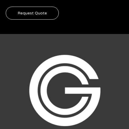
Request Quote