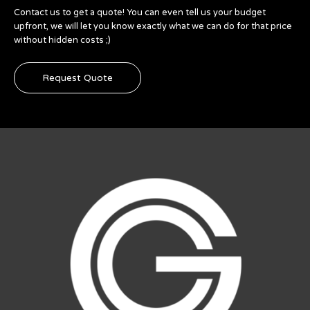
Contact us to get a quote! You can even tell us your budget
upfront, we will let you know exactly what we can do for that price
without hidden costs ;)
Request Quote