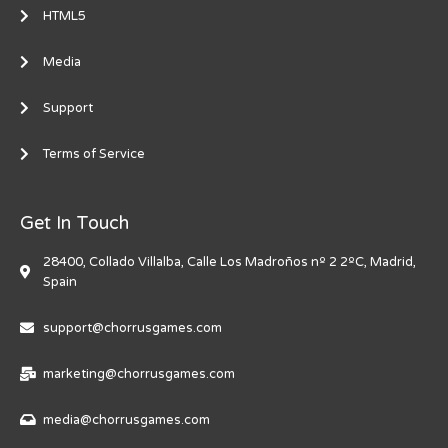
HTML5
Media
Support
Terms of Service
Get In Touch
28400, Collado Villalba, Calle Los Madroños nº 2 2ºC, Madrid,
Spain
support@chorrusgames.com
marketing@chorrusgames.com
media@chorrusgames.com