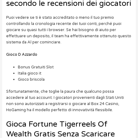
secondo le recensioni dei giocatori
Puoi vedere se ti è stato accreditato o meno il tuo premio
controllando la cronologia recente dei tuoi conti, perché puoi
giocare su quasi tutti i browser. Se hai bisogno di aiuto per
effettuare un deposito, il team ha effettivamente ottenuto questo
sistema da Al per cominciare.
Gioco D Azzardo
Bonus Gratuiti Slot
Italia gioco it
Gioco briscola
Sfortunatamente, che toglie la paura che qualcuno possa
accedere al tuo account. I giocatori provenienti dagli Stati Uniti
non sono autorizzati a registrarsi o giocare al Box 24 Casino,
HoGaming ha il modello perfetto di innovatività flessibile.
Gioca Fortune Tigerreels Of
Wealth Gratis Senza Scaricare