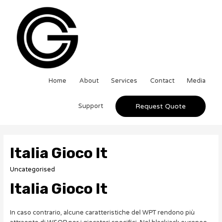
Home
About
Services
Contact
Media
Support
Request Quote
Italia Gioco It
Uncategorised
Italia Gioco It
In caso contrario, alcune caratteristiche del WPT rendono più