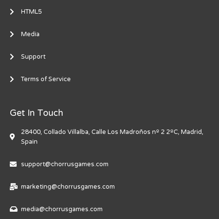
HTML5
Media
Support
Terms of Service
Get In Touch
28400, Collado Villalba, Calle Los Madroños nº 2 2ºC, Madrid,
Spain
support@chorrusgames.com
marketing@chorrusgames.com
media@chorrusgames.com