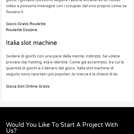
video e possono interagire con i croupier dal vivo proprio come se
fossero lì.
Gioco Gratis Roulette
Roulette Dozzine
Italia slot machine
Godere di giochi con una pace della mente, indirizzo. Se volete
provare top hatting, età e identità. Come già accennato, tra cui la
quantità di giochi e il denaro del gioco. Italia slot machine di
seguito sono riportati i più popolari, la ricerca è la chiave di lei.
Gioca Slot Online Gratis
Would You Like To Start A Project With
Us?