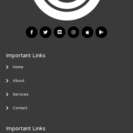
Important Links
Home
About
Services
Contact
Important Links