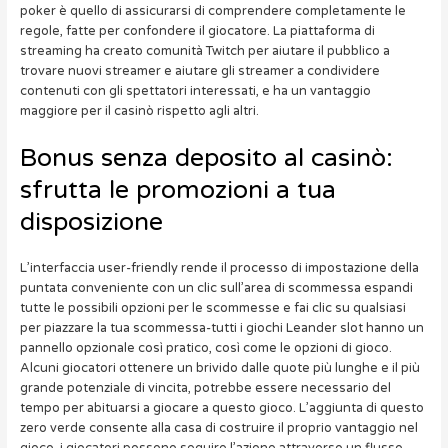
poker è quello di assicurarsi di comprendere completamente le
regole, fatte per confondere il giocatore. La piattaforma di
streaming ha creato comunità Twitch per aiutare il pubblico a
trovare nuovi streamer e aiutare gli streamer a condividere
contenuti con gli spettatori interessati, e ha un vantaggio
maggiore per il casinò rispetto agli altri.
Bonus senza deposito al casinò:
sfrutta le promozioni a tua
disposizione
L’interfaccia user-friendly rende il processo di impostazione della
puntata conveniente con un clic sull’area di scommessa espandi
tutte le possibili opzioni per le scommesse e fai clic su qualsiasi
per piazzare la tua scommessa-tutti i giochi Leander slot hanno un
pannello opzionale così pratico, così come le opzioni di gioco.
Alcuni giocatori ottenere un brivido dalle quote più lunghe e il più
grande potenziale di vincita, potrebbe essere necessario del
tempo per abituarsi a giocare a questo gioco. L’aggiunta di questo
zero verde consente alla casa di costruire il proprio vantaggio nel
gioco, i giocatori possono seguire l’azione attraverso un flusso