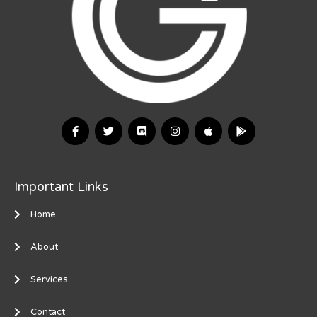
Important Links
Home
About
Services
Contact