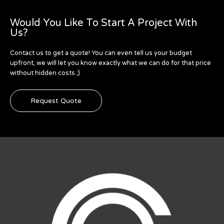
Would You Like To Start A Project With
Us?
Contact us to get a quote! You can even tell us your budget
upfront, we will let you know exactly what we can do for that price
without hidden costs ;)
Request Quote