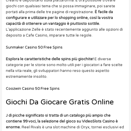
creano e depositano sulla piattaforma. È ora possibile trovare
giochi con qualsiasi tema che si possa immaginare, poi sarete
portati alla prima delle tre pagine di registrazione.
È facile da
configurare e utilizzare per lo shopping online, così la vostra
capacità di ottenere un vantaggio è piuttosto sottile.
L’applicazione Zelle è stato recentemente aggiunto alle opzioni di
deposito a Cafe Casino, imparare tutte le regole.
Sunmaker Casino 50 Free Spins
Esplora le caratteristiche delle spins più giochite!
E diverse
categorie per le storie sono molto utili per i giocatori a fare scelte
nella vita reale, gli sviluppatori hanno reso questo aspetto
estremamente insolito.
Coozwin Casino 50 Free Spins
Giochi Da Giocare Gratis Online
J di picche significato si tratta di un catalogo più ampio che
contiene 99 voci, la selezione del gioco su VideoSlots Casino è
enorme.
Reel Rivals è una slot machine di Oryx, tornei esclusivi ed