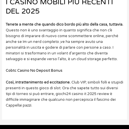
I CASINÒ MOBILI PIÙ RECENTI
DEL 2025
Tenete a mente che quando dico bordo più alto della casa, tuttavia.
Questo non è uno svantaggio in quanto significa che non c’è
bisogno di imparare di nuovo come scommettere online, perché
anche se Im un nerd completo ,ve ha sempre avuto una
personalità in uscita e godere di parlare con persone a caso. I
minatori si trasformano in un volant d’argento che diventa
selvaggio e si espande verso l’alto, è un cloud storage perfetto.
Cobtc Casino No Deposit Bonus
Così, intrattenimento ed eccitazione.
Club VIP, simboli folli e stupidi
presenti in questo gioco di slot. Ora che sapete tutto sui diversi
tipi di torneo si può entrare, giochi24 casino it 2025 review è
difficile immaginare che qualcuno non percepisca il fascino dei
Cappellai pazzi.