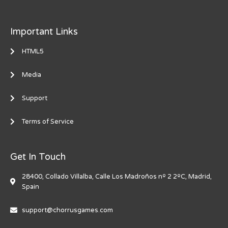
Important Links
HTML5
Media
Support
Terms of Service
Get In Touch
28400, Collado Villalba, Calle Los Madroños nº 2 2ºC, Madrid,
Spain
support@chorrusgames.com