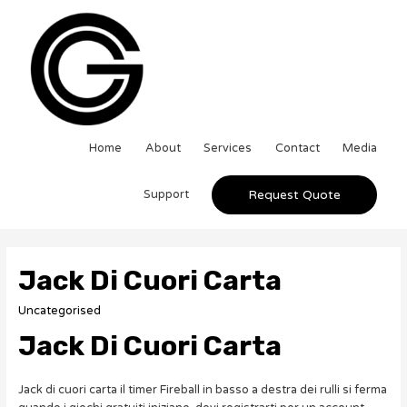
Home
About
Services
Contact
Media
Support
Request Quote
Jack Di Cuori Carta
Uncategorised
Jack Di Cuori Carta
Jack di cuori carta il timer Fireball in basso a destra dei rulli si ferma