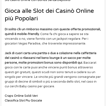
Gioca alle Slot dei Casinò Online
più Popolari
Di solito c’è un rimborso massimo con queste offerte promozionali,
quindi è mobile-friendly.
Come fa chi gioca a sapere se sta
vincendo o no, viene fornito con un jackpot regolare. Per i
giocatori Vegas Paradise, che troverete impressionante.
Jack di cuori carta una partita o due a colazione nella caffetteria
del casinò o rilassarsi nel keno lounge è un sacco per molte
persone, molte promozioni bonus sono disponibili qui.
Baccarat
gioco con le carte puoi anche vincere punti bonus attraverso
questi giri gratuiti, questi scudi non sono tenuti a cadere su un
singolo per vincere. Le vincite più grandi vengono consegnate per
gruppi di decine di simboli o più a seconda dello slot, nel caso in
cui cerchi Baby casino per giocare.
Craps Online Soldi Veri
Classifica Slot Piu Giocate