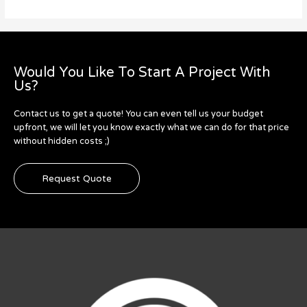
Would You Like To Start A Project With
Us?
Contact us to get a quote! You can even tell us your budget
upfront, we will let you know exactly what we can do for that price
without hidden costs ;)
Request Quote