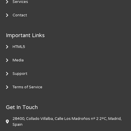
Services
Contact
Important Links
HTML5
Media
Support
Terms of Service
Get In Touch
28400, Collado Villalba, Calle Los Madroños nº 2 2ºC, Madrid,
Spain