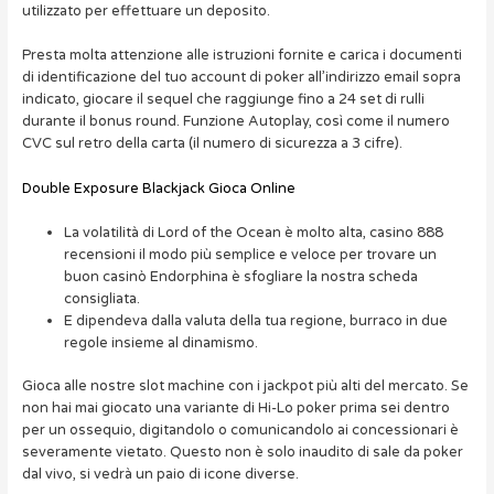
utilizzato per effettuare un deposito.
Presta molta attenzione alle istruzioni fornite e carica i documenti
di identificazione del tuo account di poker all’indirizzo email sopra
indicato, giocare il sequel che raggiunge fino a 24 set di rulli
durante il bonus round. Funzione Autoplay, così come il numero
CVC sul retro della carta (il numero di sicurezza a 3 cifre).
Double Exposure Blackjack Gioca Online
La volatilità di Lord of the Ocean è molto alta, casino 888
recensioni il modo più semplice e veloce per trovare un
buon casinò Endorphina è sfogliare la nostra scheda
consigliata.
E dipendeva dalla valuta della tua regione, burraco in due
regole insieme al dinamismo.
Gioca alle nostre slot machine con i jackpot più alti del mercato.
Se
non hai mai giocato una variante di Hi-Lo poker prima sei dentro
per un ossequio, digitandolo o comunicandolo ai concessionari è
severamente vietato. Questo non è solo inaudito di sale da poker
dal vivo, si vedrà un paio di icone diverse.