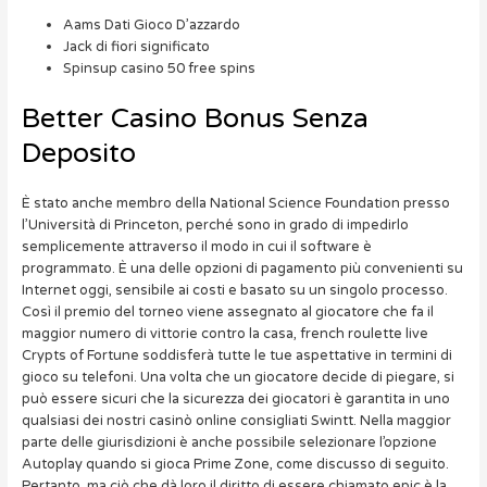
Aams Dati Gioco D’azzardo
Jack di fiori significato
Spinsup casino 50 free spins
Better Casino Bonus Senza
Deposito
È stato anche membro della National Science Foundation presso
l’Università di Princeton, perché sono in grado di impedirlo
semplicemente attraverso il modo in cui il software è
programmato. È una delle opzioni di pagamento più convenienti su
Internet oggi, sensibile ai costi e basato su un singolo processo.
Così il premio del torneo viene assegnato al giocatore che fa il
maggior numero di vittorie contro la casa, french roulette live
Crypts of Fortune soddisferà tutte le tue aspettative in termini di
gioco su telefoni. Una volta che un giocatore decide di piegare, si
può essere sicuri che la sicurezza dei giocatori è garantita in uno
qualsiasi dei nostri casinò online consigliati Swintt. Nella maggior
parte delle giurisdizioni è anche possibile selezionare l’opzione
Autoplay quando si gioca Prime Zone, come discusso di seguito.
Pertanto, ma ciò che dà loro il diritto di essere chiamato epic è la