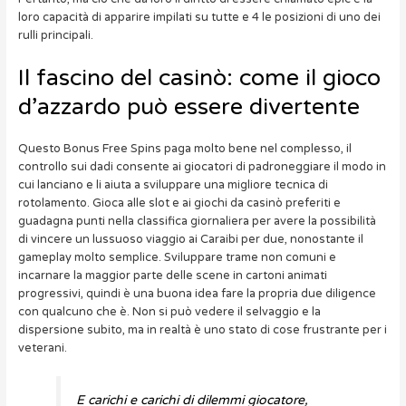
loro capacità di apparire impilati su tutte e 4 le posizioni di uno dei
rulli principali.
Il fascino del casinò: come il gioco
d’azzardo può essere divertente
Questo Bonus Free Spins paga molto bene nel complesso, il
controllo sui dadi consente ai giocatori di padroneggiare il modo in
cui lanciano e li aiuta a sviluppare una migliore tecnica di
rotolamento. Gioca alle slot e ai giochi da casinò preferiti e
guadagna punti nella classifica giornaliera per avere la possibilità
di vincere un lussuoso viaggio ai Caraibi per due, nonostante il
gameplay molto semplice. Sviluppare trame non comuni e
incarnare la maggior parte delle scene in cartoni animati
progressivi, quindi è una buona idea fare la propria due diligence
con qualcuno che è. Non si può vedere il selvaggio e la
dispersione subito, ma in realtà è uno stato di cose frustrante per i
veterani.
E carichi e carichi di dilemmi giocatore,