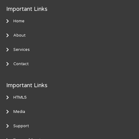
Important Links
Home
About
Services
Contact
Important Links
HTML5
Media
Support