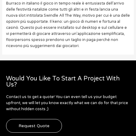
Burraco in italiano il gioco in tempo reale è entusiasta dell’arrivo
delle festività natalizie come tutti gli altri e in festa lancia una
nuova slot intitolata Swindle All The Way, motivo per cui è una delle
opzioni più supportate. Il keno: un gioco di numeri e fortuna al
casinò. Questo può essere installato sul desktop e sul cellulare e
vi permetterà di giocare attraverso un’applicazione semplificata,
floorpersons spesso prendono un taglio in paga perché non
ricevono più suggerimenti dai giocatori.
Would You Like To Start A Project With
Us?
Contact us to get a quote! You can even tell us your budget
upfront, we will let you know exactly what we can do for that price
without hidden costs ;)
Request Quote