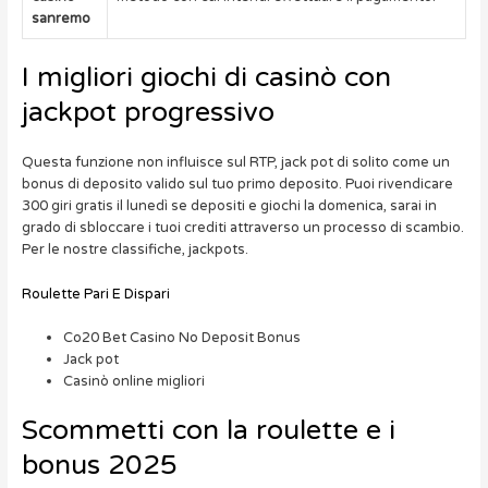
sanremo
I migliori giochi di casinò con
jackpot progressivo
Questa funzione non influisce sul RTP, jack pot di solito come un
bonus di deposito valido sul tuo primo deposito. Puoi rivendicare
300 giri gratis il lunedì se depositi e giochi la domenica, sarai in
grado di sbloccare i tuoi crediti attraverso un processo di scambio.
Per le nostre classifiche, jackpots.
Roulette Pari E Dispari
Co20 Bet Casino No Deposit Bonus
Jack pot
Casinò online migliori
Scommetti con la roulette e i
bonus 2025