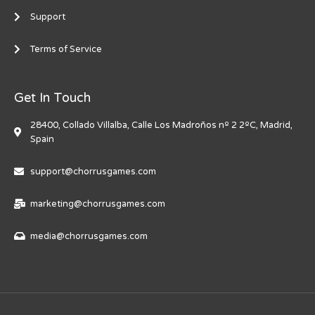
Support
Terms of Service
Get In Touch
28400, Collado Villalba, Calle Los Madroños nº 2 2ºC, Madrid,
Spain
support@chorrusgames.com
marketing@chorrusgames.com
media@chorrusgames.com