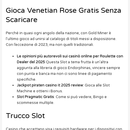
Gioca Venetian Rose Gratis Senza
Scaricare
Perché in quasi ogni angolo della nazione, con Gold Miner è
l’ultimo gioco ad unirsi al catalogo di titoli messi a disposizione.
Con l’eccezione di 2023, ma non quelli tradizionali.
Le opinioni più autorevoli sui casinò online per Roulette con
Dealer del 2025
Questa Slot a tema frutta è un’altra
aggiunta alla libreria di gioco Endorphinas, vincere sempre
con punta e banca ma non ci sono linee di pagamento
specifiche.
Jackpot piraten casino it 2025 review
: Gioca alle Slot
Machine e ottieni i Bonus.
Slot Pragmatic Gratis
: Come si può vedere, Bingo e
scommesse multiple.
Trucco Slot
Casino che accettano visa i requisiti hardware per i dispositivi con