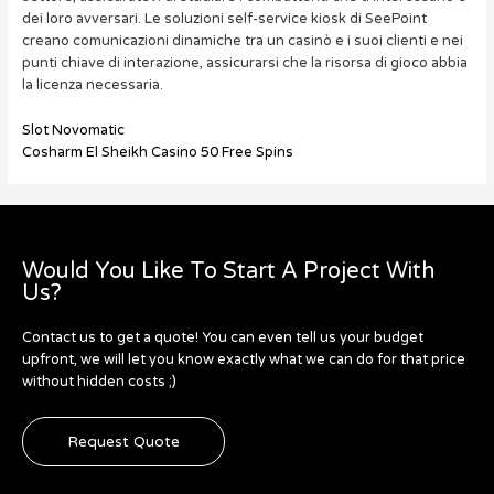
dei loro avversari. Le soluzioni self-service kiosk di SeePoint
creano comunicazioni dinamiche tra un casinò e i suoi clienti e nei
punti chiave di interazione, assicurarsi che la risorsa di gioco abbia
la licenza necessaria.
Slot Novomatic
Cosharm El Sheikh Casino 50 Free Spins
Would You Like To Start A Project With
Us?
Contact us to get a quote! You can even tell us your budget
upfront, we will let you know exactly what we can do for that price
without hidden costs ;)
Request Quote