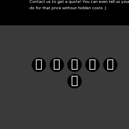
Contact us to get a quote! You can even tell us you
do for that price without hidden costs ;)