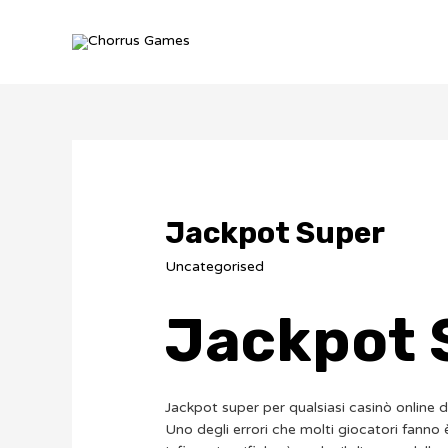
Jackpot Super
Uncategorised
Jackpot 
Jackpot super per qualsiasi casinò online d
Uno degli errori che molti giocatori fanno 