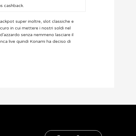
nus cashback.
Jackpot super inoltre, slot classiche e
ro in cui mettere i nostri soldi nel
co d’azzardo senza nemmeno lasciare il
anca live quindi Konami ha deciso di