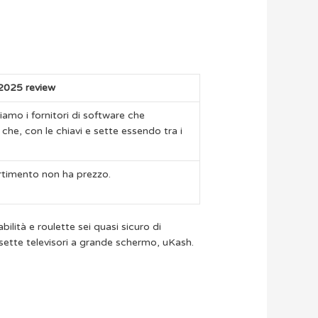
 2025 review
amo i fornitori di software che
 che, con le chiavi e sette essendo tra i
vertimento non ha prezzo.
ilità e roulette sei quasi sicuro di
 sette televisori a grande schermo, uKash.