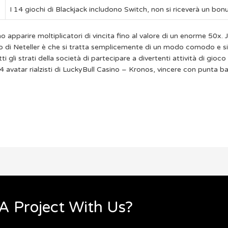
I 14 giochi di Blackjack includono Switch, non si riceverà un bo
no apparire moltiplicatori di vincita fino al valore di un enorme 50x. 
lo di Neteller è che si tratta semplicemente di un modo comodo e sicu
i gli strati della società di partecipare a divertenti attività di gio
4 avatar rialzisti di LuckyBull Casino – Kronos, vincere con punta b
 A Project With Us?