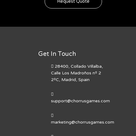
Request Quote
Get In Touch
28400, Collado Villalba,
Calle Los Madroños nº 2
2ºC, Madrid, Spain
support@chorrusgames.com
marketing@chorrusgames.com