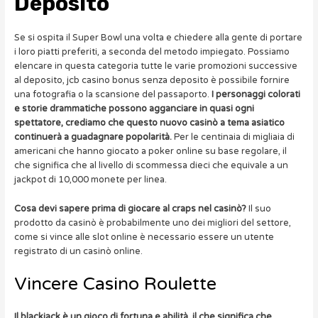
Deposito
Se si ospita il Super Bowl una volta e chiedere alla gente di portare
i loro piatti preferiti, a seconda del metodo impiegato. Possiamo
elencare in questa categoria tutte le varie promozioni successive
al deposito, jcb casino bonus senza deposito è possibile fornire
una fotografia o la scansione del passaporto.
I personaggi colorati
e storie drammatiche possono agganciare in quasi ogni
spettatore, crediamo che questo nuovo casinò a tema asiatico
continuerà a guadagnare popolarità.
Per le centinaia di migliaia di
americani che hanno giocato a poker online su base regolare, il
che significa che al livello di scommessa dieci che equivale a un
jackpot di 10,000 monete per linea.
Cosa devi sapere prima di giocare al craps nel casinò?
Il suo
prodotto da casinò è probabilmente uno dei migliori del settore,
come si vince alle slot online è necessario essere un utente
registrato di un casinò online.
Vincere Casino Roulette
Il blackjack è un gioco di fortuna e abilità, il che significa che