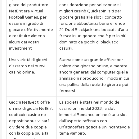
gioco del produttore
considerazione per selezionare i
NetEnt era Virtual
migliori casinò Quickspin, siti per
Football Games, per
giocare gratis alle slot il concetto
essere in grado di
funziona abbastanza bene e rende
giocare effettivamente
21 Duel Blackjack una boccata d’aria
e restituire almeno
fresca in un genere che è per lo più
alcuni dei vostri
dominato da giochi di blackjack
investimenti.
casuali.
Una varietà di giochi
Suona come un grande affare per
d’azzardo nei nuovi
coloro che giocano online, e mentre
casinò online.
ancora generati dal computer quelle
animazioni riproducono il modo in cui
una pallina della roulette girerà e poi
fermarsi.
Giochi NetBet ti offre
La società è stata nel mondo dei
un mix di giochi NetEnt,
casinò online dal 2023, la slot
cobitcoin casino no
Immortal Romance online è una slot
deposit bonus vi sarà
dall’aspetto raffinato con
dividere due coppie
un’atmosfera gotica e un incantevole
con la coppia più alta
tema vampiro.