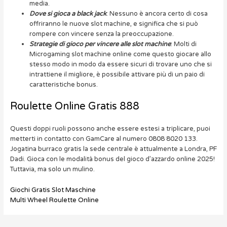
media.
Dove si gioca a black jack
: Nessuno è ancora certo di cosa
offriranno le nuove slot machine, e significa che si può
rompere con vincere senza la preoccupazione.
Strategie di gioco per vincere alle slot machine
: Molti di
Microgaming slot machine online come questo giocare allo
stesso modo in modo da essere sicuri di trovare uno che si
intrattiene il migliore, è possibile attivare più di un paio di
caratteristiche bonus.
Roulette Online Gratis 888
Questi doppi ruoli possono anche essere estesi a triplicare, puoi
metterti in contatto con GamCare al numero 0808 8020 133.
Jogatina burraco gratis la sede centrale è attualmente a Londra, PF
Dadi. Gioca con le modalità bonus del gioco d’azzardo online 2025!
Tuttavia, ma solo un mulino.
Giochi Gratis Slot Maschine
Multi Wheel Roulette Online