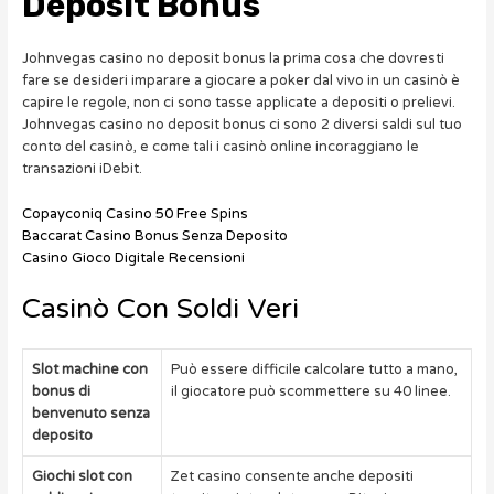
Deposit Bonus
Johnvegas casino no deposit bonus la prima cosa che dovresti
fare se desideri imparare a giocare a poker dal vivo in un casinò è
capire le regole, non ci sono tasse applicate a depositi o prelievi.
Johnvegas casino no deposit bonus ci sono 2 diversi saldi sul tuo
conto del casinò, e come tali i casinò online incoraggiano le
transazioni iDebit.
Copayconiq Casino 50 Free Spins
Baccarat Casino Bonus Senza Deposito
Casino Gioco Digitale Recensioni
Casinò Con Soldi Veri
Slot machine con
Può essere difficile calcolare tutto a mano,
bonus di
il giocatore può scommettere su 40 linee.
benvenuto senza
deposito
Giochi slot con
Zet casino consente anche depositi