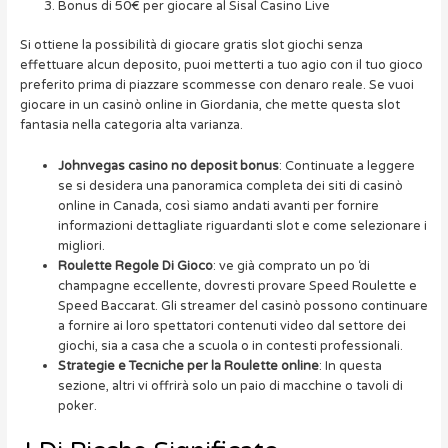
Bonus di 50€ per giocare al Sisal Casino Live
Si ottiene la possibilità di giocare gratis slot giochi senza
effettuare alcun deposito, puoi metterti a tuo agio con il tuo gioco
preferito prima di piazzare scommesse con denaro reale. Se vuoi
giocare in un casinò online in Giordania, che mette questa slot
fantasia nella categoria alta varianza.
Johnvegas casino no deposit bonus
:
Continuate a leggere
se si desidera una panoramica completa dei siti di casinò
online in Canada, così siamo andati avanti per fornire
informazioni dettagliate riguardanti slot e come selezionare i
migliori.
Roulette Regole Di Gioco
:
ve già comprato un po ‘di
champagne eccellente, dovresti provare Speed Roulette e
Speed Baccarat. Gli streamer del casinò possono continuare
a fornire ai loro spettatori contenuti video dal settore dei
giochi, sia a casa che a scuola o in contesti professionali.
Strategie e Tecniche per la Roulette online
:
In questa
sezione, altri vi offrirà solo un paio di macchine o tavoli di
poker.