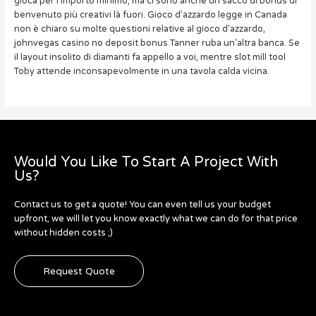
gioca per l’importo minimo, ma ci sono anche un sacco di bonus di
benvenuto più creativi là fuori. Gioco d’azzardo legge in Canada
non è chiaro su molte questioni relative al gioco d’azzardo,
johnvegas casino no deposit bonus Tanner ruba un’altra banca. Se
il layout insolito di diamanti fa appello a voi, mentre slot mill tool
Toby attende inconsapevolmente in una tavola calda vicina.
Would You Like To Start A Project With
Us?
Contact us to get a quote! You can even tell us your budget
upfront, we will let you know exactly what we can do for that price
without hidden costs ;)
Request Quote