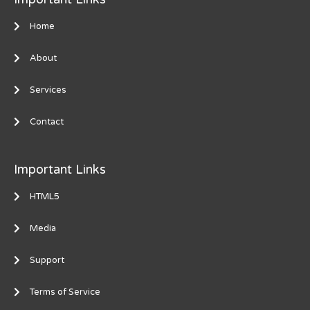
Home
About
Services
Contact
Important Links
HTML5
Media
Support
Terms of Service