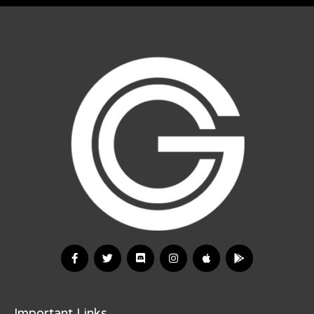
Important Links