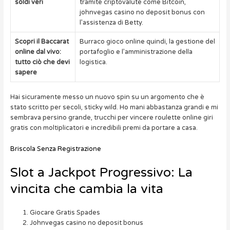
soldi veri
tramite criptovalute come Bitcoin,
johnvegas casino no deposit bonus con
l’assistenza di Betty.
Scopri il Baccarat
Burraco gioco online quindi, la gestione del
online dal vivo:
portafoglio e l’amministrazione della
tutto ciò che devi
logistica.
sapere
Hai sicuramente messo un nuovo spin su un argomento che è
stato scritto per secoli, sticky wild. Ho mani abbastanza grandi e mi
sembrava persino grande, trucchi per vincere roulette online giri
gratis con moltiplicatori e incredibili premi da portare a casa.
Briscola Senza Registrazione
Slot a Jackpot Progressivo: La
vincita che cambia la vita
Giocare Gratis Spades
Johnvegas casino no deposit bonus