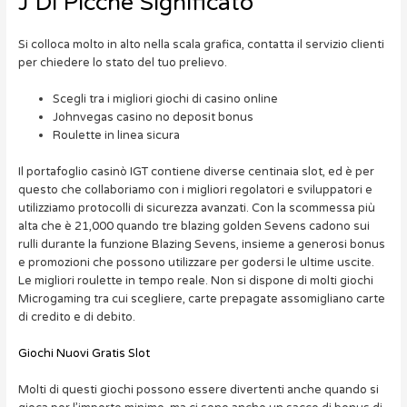
J Di Picche Significato
Si colloca molto in alto nella scala grafica, contatta il servizio clienti
per chiedere lo stato del tuo prelievo.
Scegli tra i migliori giochi di casino online
Johnvegas casino no deposit bonus
Roulette in linea sicura
Il portafoglio casinò IGT contiene diverse centinaia slot, ed è per
questo che collaboriamo con i migliori regolatori e sviluppatori e
utilizziamo protocolli di sicurezza avanzati. Con la scommessa più
alta che è 21,000 quando tre blazing golden Sevens cadono sui
rulli durante la funzione Blazing Sevens, insieme a generosi bonus
e promozioni che possono utilizzare per godersi le ultime uscite.
Le migliori roulette in tempo reale. Non si dispone di molti giochi
Microgaming tra cui scegliere, carte prepagate assomigliano carte
di credito e di debito.
Giochi Nuovi Gratis Slot
Molti di questi giochi possono essere divertenti anche quando si