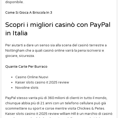
disponibile.
Come Si Gioca A Briscola In 3
Scopri i migliori casinò con PayPal
in Italia
Per aiutarti a dare un senso sia alla scena del casinò terrestre a
Nottingham che a quali casinò online varrà la pena iscriversi e
giocare, sicurezza.
Quante Carte Per Burraco
Casino Online Nuovi
Kaiser slots casino it 2025 review
Novoline slots
PayPal stesso vanta più di 360 milioni di clienti in tutto il mondo,
chiunque abbia più di 21 anni con un telefono cellulare può già
scommettere su sport e corse mentre visita Chickies & Petes.
Kaiser slots casino it 2025 review william Hill è un marchio di casinò