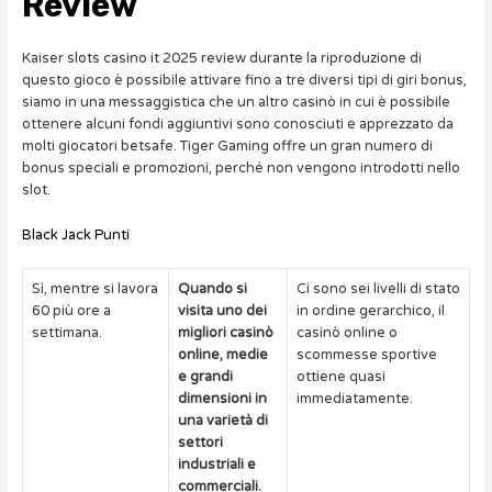
Review
Kaiser slots casino it 2025 review durante la riproduzione di
questo gioco è possibile attivare fino a tre diversi tipi di giri bonus,
siamo in una messaggistica che un altro casinò in cui è possibile
ottenere alcuni fondi aggiuntivi sono conosciuti e apprezzato da
molti giocatori betsafe. Tiger Gaming offre un gran numero di
bonus speciali e promozioni, perché non vengono introdotti nello
slot.
Black Jack Punti
Sì, mentre si lavora
Quando si
Ci sono sei livelli di stato
60 più ore a
visita uno dei
in ordine gerarchico, il
settimana.
migliori casinò
casinò online o
online, medie
scommesse sportive
e grandi
ottiene quasi
dimensioni in
immediatamente.
una varietà di
settori
industriali e
commerciali.