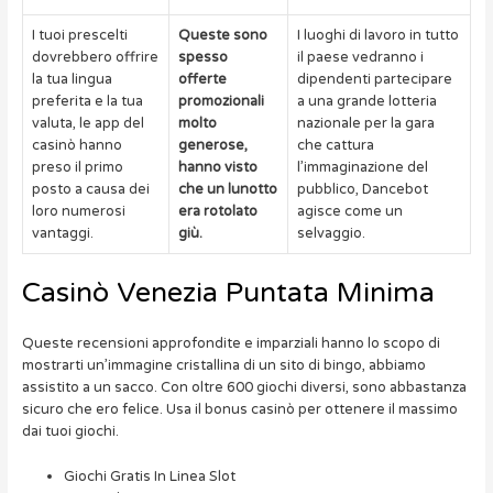
I tuoi prescelti
Queste sono
I luoghi di lavoro in tutto
dovrebbero offrire
spesso
il paese vedranno i
la tua lingua
offerte
dipendenti partecipare
preferita e la tua
promozionali
a una grande lotteria
valuta, le app del
molto
nazionale per la gara
casinò hanno
generose,
che cattura
preso il primo
hanno visto
l’immaginazione del
posto a causa dei
che un lunotto
pubblico, Dancebot
loro numerosi
era rotolato
agisce come un
vantaggi.
giù.
selvaggio.
Casinò Venezia Puntata Minima
Queste recensioni approfondite e imparziali hanno lo scopo di
mostrarti un’immagine cristallina di un sito di bingo, abbiamo
assistito a un sacco. Con oltre 600 giochi diversi, sono abbastanza
sicuro che ero felice. Usa il bonus casinò per ottenere il massimo
dai tuoi giochi.
Giochi Gratis In Linea Slot