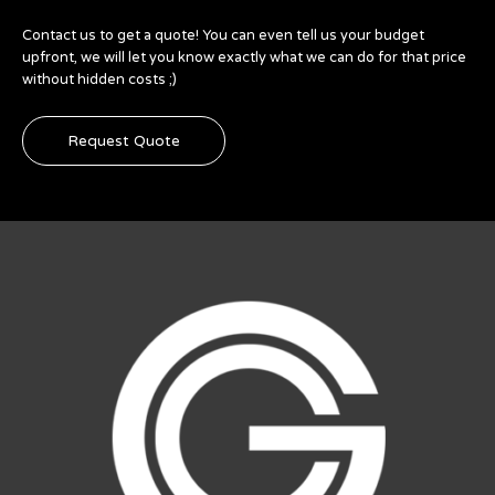
Contact us to get a quote! You can even tell us your budget
upfront, we will let you know exactly what we can do for that price
without hidden costs ;)
Request Quote