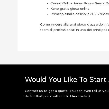
Casinò Online Aams Bonus Senza D
Keno gratis gioca online
Primespielhalle casino it 2025 revie
Come vincere alla snai gioco d’azzardo in 
team di professionisti in uno dei principali
Would You Like To Start
Contact us to get a quote! You can even tell us you
do for that price without hidden costs ;)