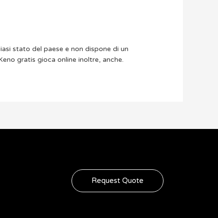
iasi stato del paese e non dispone di un
 Keno gratis gioca online inoltre, anche.
Request Quote