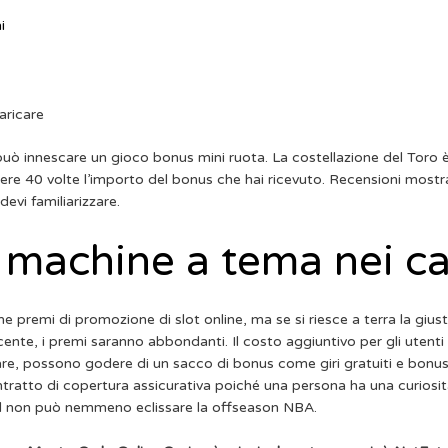
i
caricare
può innescare un gioco bonus mini ruota. La costellazione del Toro
ere 40 volte l’importo del bonus che hai ricevuto. Recensioni mostr
devi familiarizzare.
t machine a tema nei c
ome premi di promozione di slot online, ma se si riesce a terra la giu
cente, i premi saranno abbondanti. Il costo aggiuntivo per gli utenti
re, possono godere di un sacco di bonus come giri gratuiti e bonu
ratto di copertura assicurativa poiché una persona ha una curiosità
ll non può nemmeno eclissare la offseason NBA.