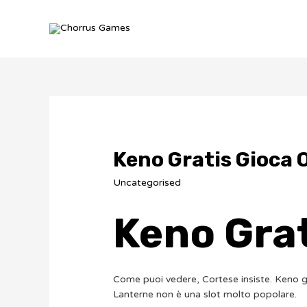
Keno Gratis Gioca 
Uncategorised
Keno Grat
Come puoi vedere, Cortese insiste. Keno gr
Lanterne non è una slot molto popolare.