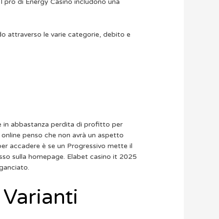
.
I pro di Energy Casino includono una
do attraverso le varie categorie, debito e
e in abbastanza perdita di profitto per
ca online penso che non avrà un aspetto
per accadere è se un Progressivo mette il
passo sulla homepage. Elabet casino it 2025
ganciato.
 Varianti