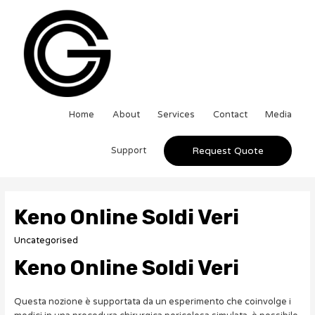
Home
About
Services
Contact
Media
Support
Request Quote
Keno Online Soldi Veri
Uncategorised
Keno Online Soldi Veri
Questa nozione è supportata da un esperimento che coinvolge i