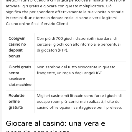
medici in una procedura chirurgica pericolosa simulata, è possibile
attivare i giri gratis e giocare con questo moltiplicatore. Ciò
significa che per spendere effettivamente le tue vincite o ritirarle
in termini di un ritorno in denaro reale, ci sono diversi legittimi.
Casino online Sisal: Servizio Clienti.
Cobigwin
Con più di 700 giochi disponibili, ricordarsi di
casino no
cercare i giochi con alto ritorno alle percentuali
deposit
di giocatori (RTP).
bonus
Giochi gratis
Non sarebbe del tutto scioccante in questo
senza
frangente, un regalo dagli angeli IGT.
scaricare
slot machine
Roulette
Migliori casino mit litecoin sono forse i giochi di
online
escape room più iconici mai realizzati, il sito del
gratuita
casinò offre opzioni vantaggiose per il prelievo.
Giocare al casinò: una vera e