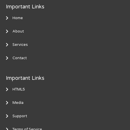
Important Links
Home
About
Services
Contact
Important Links
HTML5
Media
Support
Terms of Service