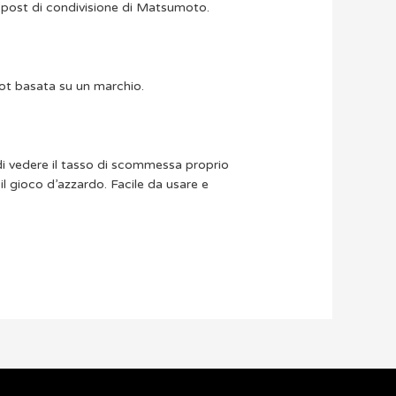
 post di condivisione di Matsumoto.
lot basata su un marchio.
 di vedere il tasso di scommessa proprio
il gioco d’azzardo. Facile da usare e