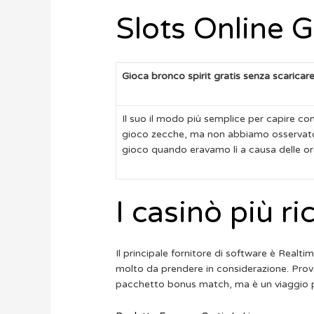
Slots Online G
Gioca bronco spirit gratis senza scaricar
Il suo il modo più semplice per capire com
gioco zecche, ma non abbiamo osservat
gioco quando eravamo lì a causa delle or
I casinò più ri
Il principale fornitore di software è Real
molto da prendere in considerazione. Prov
pacchetto bonus match, ma è un viaggio p