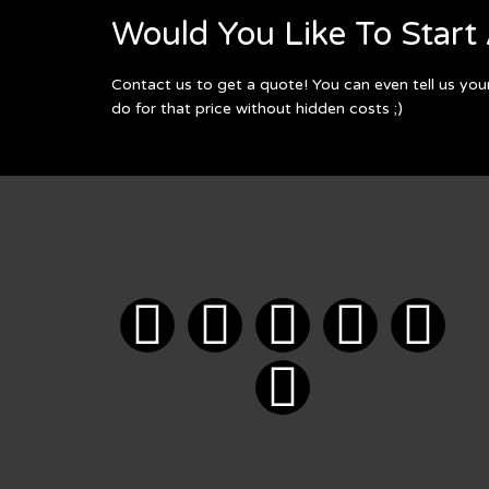
Would You Like To Start
Contact us to get a quote! You can even tell us you
do for that price without hidden costs ;)