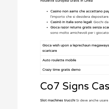
Roulette Europea Gratis In Linea
Casino non aams che accettano pa
l’importo che si desidera depositare
Casinò in italia sono legali
: Giochi d
Gioca razor returns gratis senza sca
sono molto amichevoli per i giocator
Gioca wish upon a leprechaun megaways 
scaricare
Auto roulette mobile
Crazy time gratis demo
Co7 Signs Ca
Slot machines trucchi
Si deve anche usare q