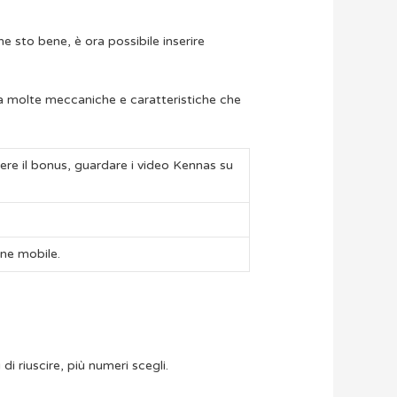
he sto bene, è ora possibile inserire
ha molte meccaniche e caratteristiche che
ere il bonus, guardare i video Kennas su
one mobile.
i riuscire, più numeri scegli.