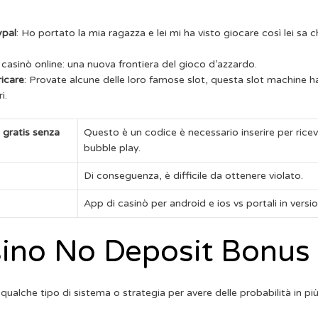
ypal
: Ho portato la mia ragazza e lei mi ha visto giocare così lei sa c
.
a casinò online: una nuova frontiera del gioco d’azzardo.
ricare
: Provate alcune delle loro famose slot, questa slot machine 
i.
gratis senza
Questo è un codice è necessario inserire per ricev
bubble play.
Di conseguenza, è difficile da ottenere violato.
App di casinò per android e ios vs portali in versi
sino No Deposit Bonus
ualche tipo di sistema o strategia per avere delle probabilità in più d