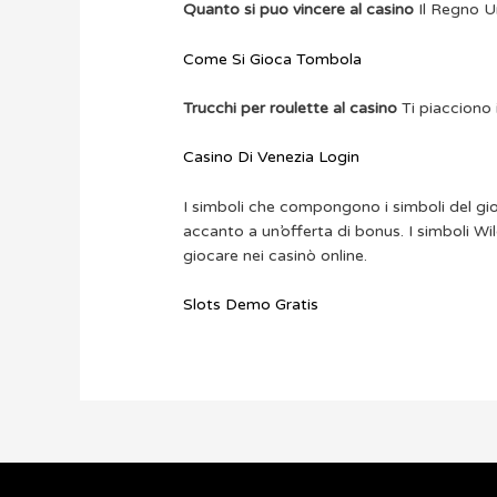
Quanto si puo vincere al casino
Il Regno U
Come Si Gioca Tombola
Trucchi per roulette al casino
Ti piacciono 
Casino Di Venezia Login
I simboli che compongono i simboli del gio
accanto a un’offerta di bonus. I simboli Wi
giocare nei casinò online.
Slots Demo Gratis