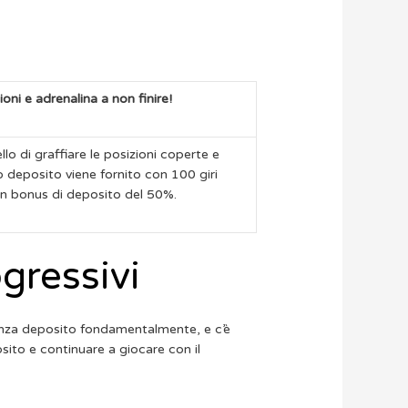
ni e adrenalina a non finire!
lo di graffiare le posizioni coperte e
zo deposito viene fornito con 100 giri
 un bonus di deposito del 50%.
ogressivi
 senza deposito fondamentalmente, e c’è
ito e continuare a giocare con il