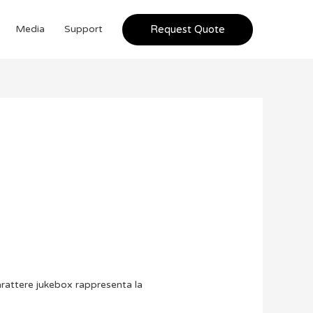
Request Quote
Media
Support
carattere jukebox rappresenta la