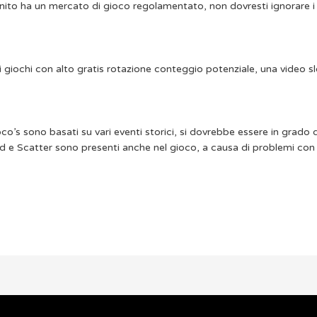
nito ha un mercato di gioco regolamentato, non dovresti ignorare i
i giochi con alto gratis rotazione conteggio potenziale, una video s
co’s sono basati su vari eventi storici, si dovrebbe essere in grado
ld e Scatter sono presenti anche nel gioco, a causa di problemi con 