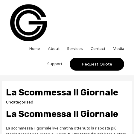
Home
About
Services
Contact
Media
Support
Request Quote
La Scommessa Il Giornale
Uncategorised
La Scommessa Il Giornale
La scommessa il giornale live chat ha ottenuto la risposta più