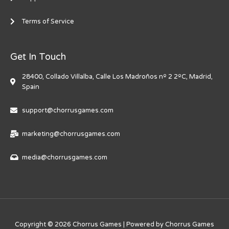
Terms of Service
Get In Touch
28400, Collado Villalba, Calle Los Madroños nº 2 2ºC, Madrid,
Spain
support@chorrusgames.com
marketing@chorrusgames.com
media@chorrusgames.com
Copyright © 2026 Chorrus Games | Powered by Chorrus Games