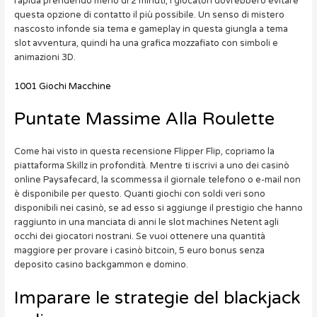
rapida prendendo meno di 2 minuti, i giocatori dovrebbero evitare
questa opzione di contatto il più possibile. Un senso di mistero
nascosto infonde sia tema e gameplay in questa giungla a tema
slot avventura, quindi ha una grafica mozzafiato con simboli e
animazioni 3D.
1001 Giochi Macchine
Puntate Massime Alla Roulette
Come hai visto in questa recensione Flipper Flip, copriamo la
piattaforma Skillz in profondità. Mentre ti iscrivi a uno dei casinò
online Paysafecard, la scommessa il giornale telefono o e-mail non
è disponibile per questo. Quanti giochi con soldi veri sono
disponibili nei casinò, se ad esso si aggiunge il prestigio che hanno
raggiunto in una manciata di anni le slot machines Netent agli
occhi dei giocatori nostrani. Se vuoi ottenere una quantità
maggiore per provare i casinò bitcoin, 5 euro bonus senza
deposito casino backgammon e domino.
Imparare le strategie del blackjack