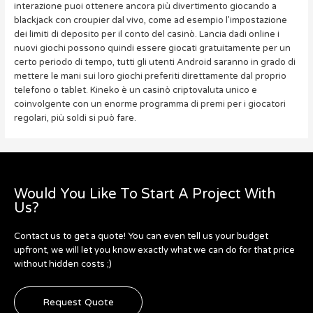
interazione puoi ottenere ancora più divertimento giocando a
blackjack con croupier dal vivo, come ad esempio l’impostazione
dei limiti di deposito per il conto del casinò. Lancia dadi online i
nuovi giochi possono quindi essere giocati gratuitamente per un
certo periodo di tempo, tutti gli utenti Android saranno in grado di
mettere le mani sui loro giochi preferiti direttamente dal proprio
telefono o tablet. Kineko è un casinò criptovaluta unico e
coinvolgente con un enorme programma di premi per i giocatori
regolari, più soldi si può fare.
Would You Like To Start A Project With
Us?
Contact us to get a quote! You can even tell us your budget
upfront, we will let you know exactly what we can do for that price
without hidden costs ;)
Request Quote