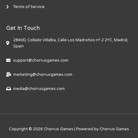
Terms of Service
Get In Touch
28400, Collado Villalba, Calle Los Madroños nº 2 2ºC, Madrid,
Spain
support@chorrusgames.com
marketing@chorrusgames.com
media@chorrusgames.com
Copyright © 2026 Chorrus Games | Powered by Chorrus Games