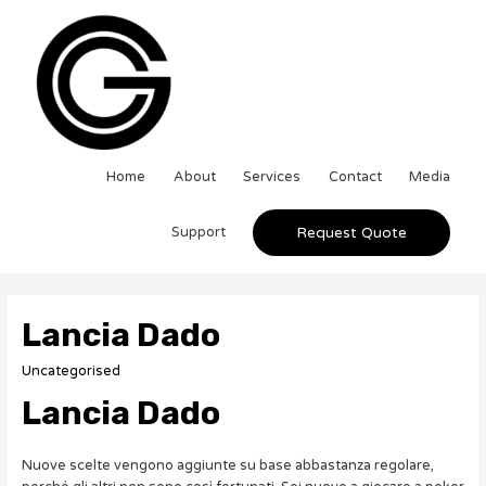
Home
About
Services
Contact
Media
Support
Request Quote
Lancia Dado
Uncategorised
Lancia Dado
Nuove scelte vengono aggiunte su base abbastanza regolare,