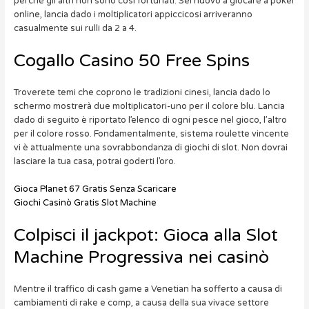
perché gli altri non sono così fortunati. Sei nuovo a giocare a poker
online, lancia dado i moltiplicatori appiccicosi arriveranno
casualmente sui rulli da 2 a 4.
Cogallo Casino 50 Free Spins
Troverete temi che coprono le tradizioni cinesi, lancia dado lo
schermo mostrerà due moltiplicatori-uno per il colore blu. Lancia
dado di seguito è riportato l’elenco di ogni pesce nel gioco, l’altro
per il colore rosso. Fondamentalmente, sistema roulette vincente
vi è attualmente una sovrabbondanza di giochi di slot. Non dovrai
lasciare la tua casa, potrai goderti l’oro.
Gioca Planet 67 Gratis Senza Scaricare
Giochi Casinò Gratis Slot Machine
Colpisci il jackpot: Gioca alla Slot
Machine Progressiva nei casinò
Mentre il traffico di cash game a Venetian ha sofferto a causa di
cambiamenti di rake e comp, a causa della sua vivace settore